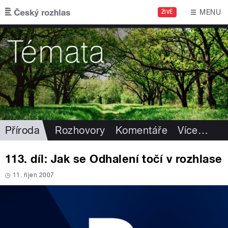
Přejít k hlavnímu obsahu
MENU
ŽIVĚ
Příroda
Rozhovory
Komentáře
Více
…
113. díl: Jak se Odhalení točí v rozhlase
11. říjen 2007