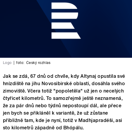
Logo
|
foto:
Český rozhlas
Jak se zdá, 67 dnů od chvíle, kdy Altynaj opustila své
hnízdiště na jihu Novosibirské oblasti, dosáhla svého
zimoviště. Včera totiž "popoletěla" už jen o necelých
čtyřicet kilometrů. To samozřejmě ještě neznamená,
že za pár dnů nebo týdnů nepostoupí dál, ale přece
jen bych se přikláněl k variantě, že už zůstane
přibližně tam, kde je nyní, totiž v Madhjapradéši, asi
sto kilometrů západně od Bhópálu.