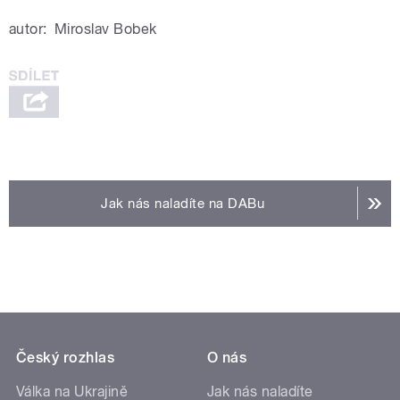
autor:
Miroslav Bobek
Jak nás naladíte na DABu
Český rozhlas
O nás
Válka na Ukrajině
Jak nás naladíte