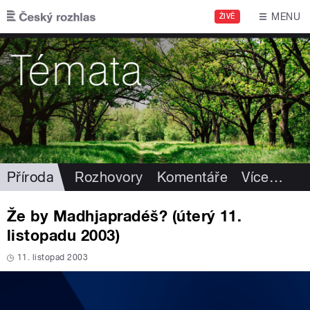
Přejít k hlavnímu obsahu
MENU
ŽIVĚ
Příroda
Rozhovory
Komentáře
Více
…
Že by Madhjapradéš? (úterý 11.
listopadu 2003)
11. listopad 2003