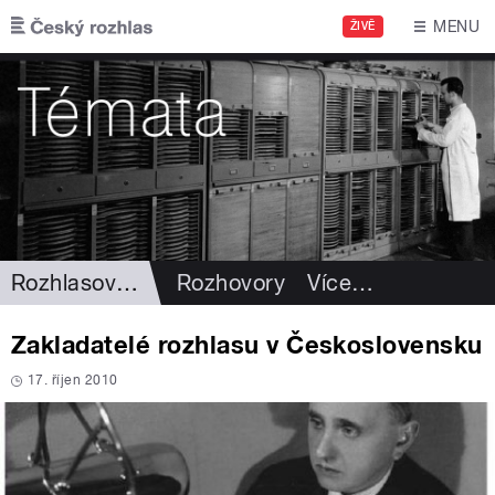
Přejít k hlavnímu obsahu
MENU
ŽIVĚ
Rozhlasová historie
Rozhovory
Více
…
Zakladatelé rozhlasu v Československu
17. říjen 2010