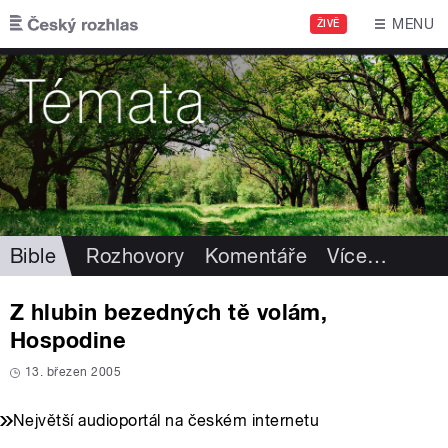
Přejít k hlavnímu obsahu
MENU
ŽIVĚ
Bible
Rozhovory
Komentáře
Více
…
Z hlubin bezedných tě volám,
Hospodine
13. březen 2005
Největší audioportál na českém internetu