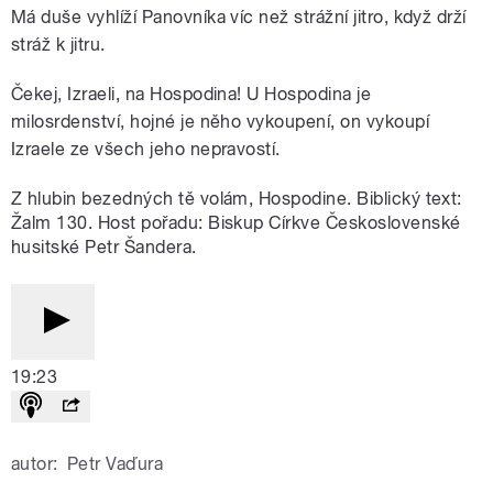
Má duše vyhlíží Panovníka víc než strážní jitro, když drží
stráž k jitru.
Čekej, Izraeli, na Hospodina! U Hospodina je
milosrdenství, hojné je něho vykoupení, on vykoupí
Izraele ze všech jeho nepravostí.
Z hlubin bezedných tě volám, Hospodine. Biblický text:
Žalm 130. Host pořadu: Biskup Církve Československé
husitské Petr Šandera.
19:23
autor:
Petr Vaďura