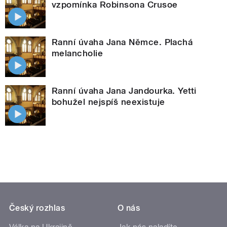
vzpomínka Robinsona Crusoe
Ranní úvaha Jana Němce. Plachá
melancholie
Ranní úvaha Jana Jandourka. Yetti
bohužel nejspíš neexistuje
Český rozhlas
O nás