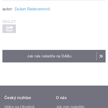
autor:
Dušan Radovanovič
Jak nás naladíte na DABu
Český rozhlas
O nás
Válka na Ukrajině
Jak nás naladíte