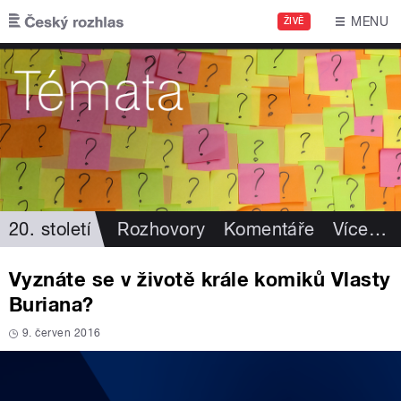
Přejít k hlavnímu obsahu
MENU
ŽIVĚ
20. století
Rozhovory
Komentáře
Více
…
Vyznáte se v životě krále komiků Vlasty
Buriana?
9. červen 2016