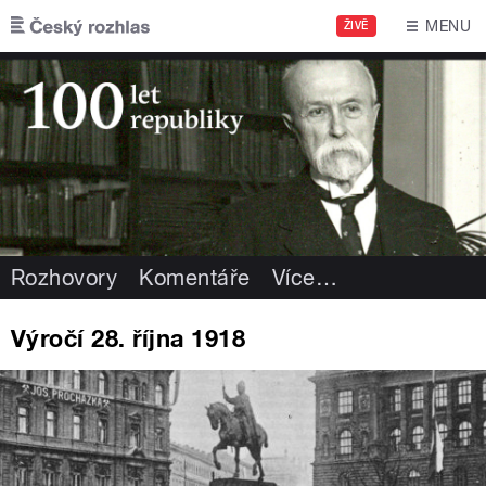
Přejít k hlavnímu obsahu
MENU
ŽIVĚ
Rozhovory
Komentáře
Více
…
Výročí 28. října 1918