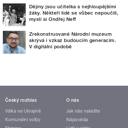
Dějiny jsou učitelka s nejhloupějšími
žáky. Někteří lidé se vůbec nepoučili,
myslí si Ondřej Neff
Zrekonstruované Národní muzeum
skrývá i vzkaz budoucím generacím.
V digitální podobě
Český rozhlas
O nás
Válka na Ukrajině
Jak nás naladíte
Komunální volby
Nápověda