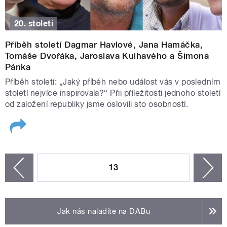
20. století
Příběh století Dagmar Havlové, Jana Hamáčka,
Tomáše Dvořáka, Jaroslava Kulhavého a Šimona
Pánka
Příběh století: „Jaký příběh nebo událost vás v posledním
století nejvíce inspirovala?“ Přii příležitosti jednoho století
od založení republiky jsme oslovili sto osobností.
STRÁNKY
13
n
zí
Jak nás naladíte na DABu