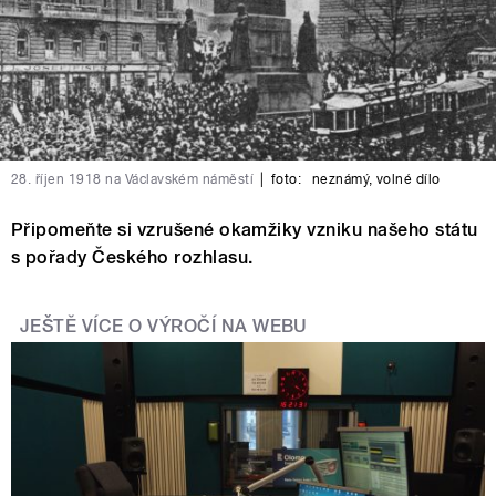
28. říjen 1918 na Václavském náměstí
|
foto:
neznámý
,
volné dílo
Připomeňte si vzrušené okamžiky vzniku našeho státu
s pořady Českého rozhlasu.
JEŠTĚ VÍCE O VÝROČÍ NA WEBU