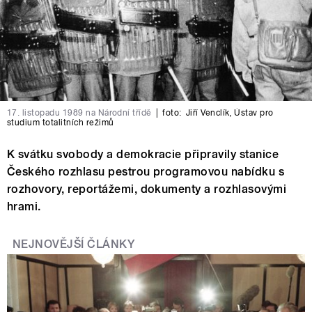
17. listopadu 1989 na Národní třídě
|
foto:
Jiří Venclík
,
Ústav pro
studium totalitních režimů
K svátku svobody a demokracie připravily stanice
Českého rozhlasu pestrou programovou nabídku s
rozhovory, reportážemi, dokumenty a rozhlasovými
hrami.
NEJNOVĚJŠÍ ČLÁNKY