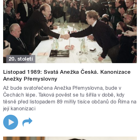
20. století
Listopad 1989: Svatá Anežka Česká. Kanonizace
Anežky Přemyslovny
Až bude svatořečena Anežka Přemyslovna, bude v
Čechách lépe. Taková pověst se tu šířila v době, kdy
těsně před listopadem 89 mířily tisíce občanů do Říma na
její kanonizaci