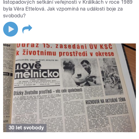
listopadových setkání veřejnosti v Králíkách v roce 1989
byla Věra Ettelová. Jak vzpomíná na události boje za
svobodu?
30 let svobody