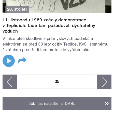
20. století
11. listopadu 1989 začaly demonstrace
v Teplicích. Lidé tam požadovali dýchatelný
vzduch
V mlze plné škodlivin z průmyslových podniků a
elektráren se před 30 lety ocitly Teplice. Kvůli špatnému
životnímu prostředí tam proto lidé vyšli do ulic.
STRÁNKY
35
n
zí
Jak nás naladíte na DABu