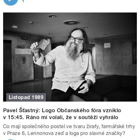
Listopad 1989
Pavel Šťastný: Logo Občanského fóra vzniklo
v 15:45. Ráno mi volali, že v soutěži vyhrálo
Co mají společného postel ve tvaru žirafy, farmářské trhy
v Praze 6, Lennonova zeď a loga pro slavné značky?