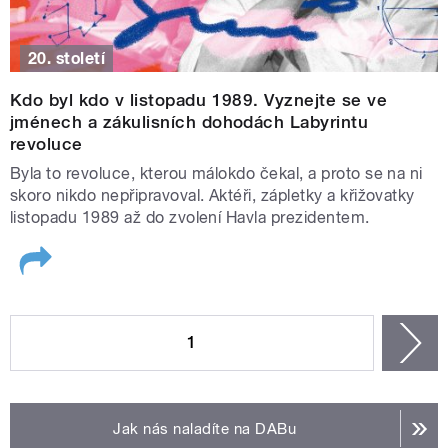
20. století
Kdo byl kdo v listopadu 1989. Vyznejte se ve
jménech a zákulisních dohodách Labyrintu
revoluce
Byla to revoluce, kterou málokdo čekal, a proto se na ni
skoro nikdo nepřipravoval. Aktéři, zápletky a křižovatky
listopadu 1989 až do zvolení Havla prezidentem.
STRÁNKY
1
n
Jak nás naladíte na DABu