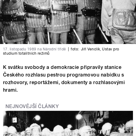
17. listopadu 1989 na Národní třídě
|
foto:
Jiří Venclík
,
Ústav pro
studium totalitních režimů
K svátku svobody a demokracie připravily stanice
Českého rozhlasu pestrou programovou nabídku s
rozhovory, reportážemi, dokumenty a rozhlasovými
hrami.
NEJNOVĚJŠÍ ČLÁNKY