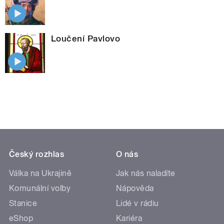
Loučení Pavlovo
Český rozhlas
O nás
Válka na Ukrajině
Jak nás naladíte
Komunální volby
Nápověda
Stanice
Lidé v rádiu
eShop
Kariéra