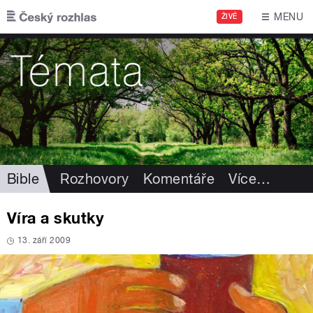
Přejít k hlavnímu obsahu
MENU
ŽIVĚ
Bible
Rozhovory
Komentáře
Více
…
Víra a skutky
13. září 2009