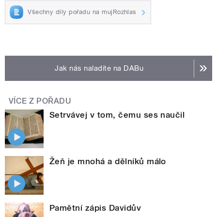
Všechny díly pořadu na mujRozhlas
Jak nás naladíte na DABu
VÍCE Z POŘADU
Setrvávej v tom, čemu ses naučil
Žeň je mnohá a dělníků málo
Pamětní zápis Davidův