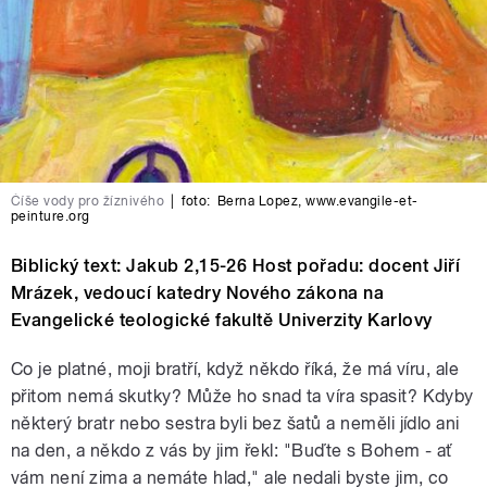
Číše vody pro žíznivého
|
foto:
Berna Lopez, www.evangile-et-
peinture.org
Biblický text: Jakub 2,15-26 Host pořadu: docent Jiří
Mrázek, vedoucí katedry Nového zákona na
Evangelické teologické fakultě Univerzity Karlovy
Co je platné, moji bratří, když někdo říká, že má víru, ale
přitom nemá skutky? Může ho snad ta víra spasit? Kdyby
některý bratr nebo sestra byli bez šatů a neměli jídlo ani
na den, a někdo z vás by jim řekl: "Buďte s Bohem - ať
vám není zima a nemáte hlad," ale nedali byste jim, co