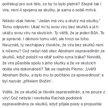
potřebují pro své tělo, co by to bylo platné? Stejně tak i
víra, není-li spojena se skutky, je sama o sobě mrtvá.
Někdo však řekne: "Jeden má víru a druhý má skutky."
Tomu odpovím: Ukaž mi tu svou víru bez skutků a já ti
ukážu svou víru na skutcích. Ty věříš, že je jeden Bůh. To
je správné. I démoni tomu věří, ale hrozí se toho.
Neuznáš, ty nechápavý člověče, že víra bez skutků není
k ničemu? Což nebyl náš otec Abraham ospravedlněn ze
skutků, když položil na oltář svého syna Izáka? Nevidíš,
že víra působila spolu s jeho skutky a že ve skutcích
došla víra dokonalosti? Tak se naplnilo Písmo: ,Uvěřil
Abraham Bohu, a bylo mu to počítáno za spravedlnost' a
byl nazván ,přítelem Božím'.
Vidíte, že ze skutků je člověk ospravedlněn, a ne pouze z
víry! Což nebyla i nevěstka Rachab podobně
ospravedlněna ze skutků, když přijala posly a propustila