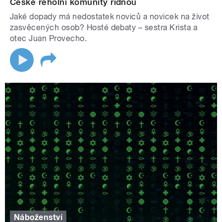
České řeholní komunity řídnou
Jaké dopady má nedostatek noviců a novicek na život
zasvěcených osob? Hosté debaty – sestra Krista a
otec Juan Provecho.
Náboženství