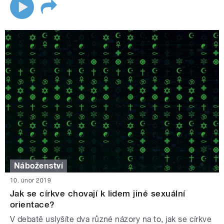
Náboženství
10. únor 2019
Jak se církve chovají k lidem jiné sexuální
orientace?
V debatě uslyšíte dva různé názory na to, jak se církve