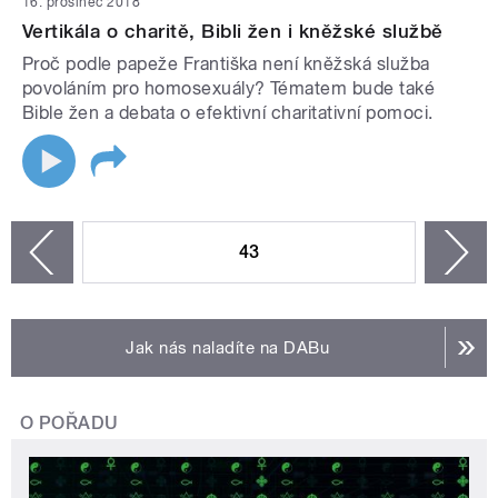
16. prosinec 2018
Vertikála o charitě, Bibli žen i kněžské službě
Proč podle papeže Františka není kněžská služba
povoláním pro homosexuály? Tématem bude také
Bible žen a debata o efektivní charitativní pomoci.
STRÁNKY
43
n
zí
Jak nás naladíte na DABu
O POŘADU