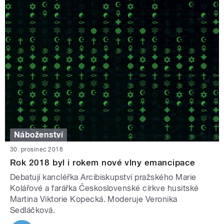
Náboženství
30. prosinec 2018
Rok 2018 byl i rokem nové vlny emancipace
Debatují kancléřka Arcibiskupství pražského Marie
Kolářové a farářka Československé církve husitské
Martina Viktorie Kopecká. Moderuje Veronika
Sedláčková.