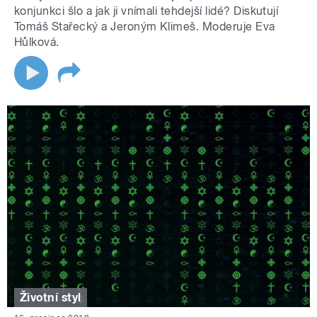
konjunkci šlo a jak ji vnímali tehdejší lidé? Diskutují
Tomáš Stařecký a Jeroným Klimeš. Moderuje Eva
Hůlková.
Životní styl