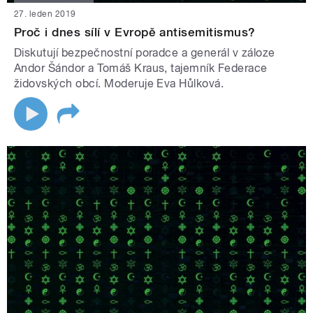
27. leden 2019
Proč i dnes sílí v Evropě antisemitismus?
Diskutují bezpečnostní poradce a generál v záloze
Andor Šándor a Tomáš Kraus, tajemník Federace
židovských obcí. Moderuje Eva Hůlková.