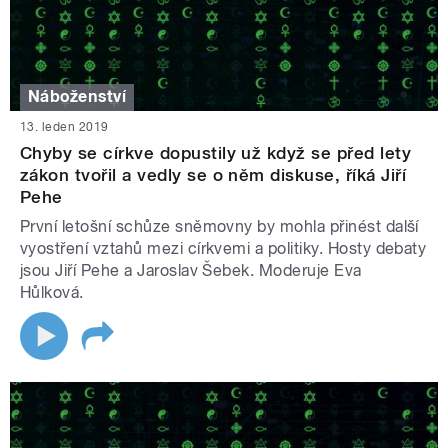
Náboženství
13. leden 2019
Chyby se církve dopustily už když se před lety
zákon tvořil a vedly se o něm diskuse, říká Jiří
Pehe
První letošní schůze sněmovny by mohla přinést další
vyostření vztahů mezi církvemi a politiky. Hosty debaty
jsou Jiří Pehe a Jaroslav Šebek. Moderuje Eva
Hůlková.