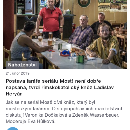
Náboženství
21. únor 2019
Postava faráře seriálu Most! není dobře
napsaná, tvrdí římskokatolický kněz Ladislav
Heryán
Jak se na seriál Most! dívá kněz, který byl
mosteckým farářem. O stejnopohlavních manželstvích
diskutují Veronika Dočkalová a Zdeněk Wasserbauer.
Moderuje Eva Hůlková.