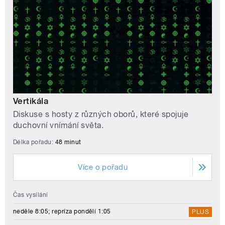
Vertikála
Diskuse s hosty z různých oborů, které spojuje
duchovní vnímání světa.
Délka pořadu:
48 minut
Více o pořadu
Čas vysílání
neděle 8:05; repríza pondělí 1:05
PLUS