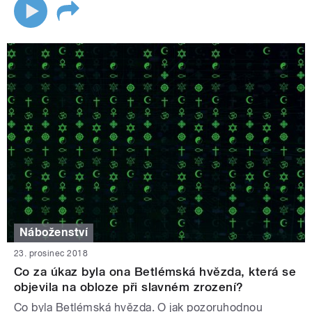
Náboženství
23. prosinec 2018
Co za úkaz byla ona Betlémská hvězda, která se
objevila na obloze při slavném zrození?
Co byla Betlémská hvězda. O jak pozoruhodnou