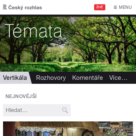
Přejít k hlavnímu obsahu
MENU
ŽIVĚ
Vertikála
Rozhovory
Komentáře
Více
…
NEJNOVĚJŠÍ