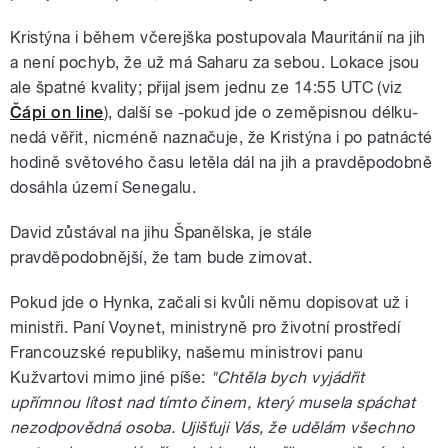
Kristýna i během včerejška postupovala Mauritánií na jih
a není pochyb, že už má Saharu za sebou. Lokace jsou
ale špatné kvality; přijal jsem jednu ze 14:55 UTC (viz
Čápi on line
), další se -pokud jde o zeměpisnou délku-
nedá věřit, nicméně naznačuje, že Kristýna i po patnácté
hodině světového času letěla dál na jih a pravděpodobně
dosáhla území Senegalu.
David zůstával na jihu Španělska, je stále
pravděpodobnější, že tam bude zimovat.
Pokud jde o Hynka, začali si kvůli němu dopisovat už i
ministři. Paní Voynet, ministryně pro životní prostředí
Francouzské republiky, našemu ministrovi panu
Kužvartovi mimo jiné píše:
"Chtěla bych vyjádřit
upřímnou lítost nad tímto činem, který musela spáchat
nezodpovědná osoba. Ujišťuji Vás, že udělám všechno