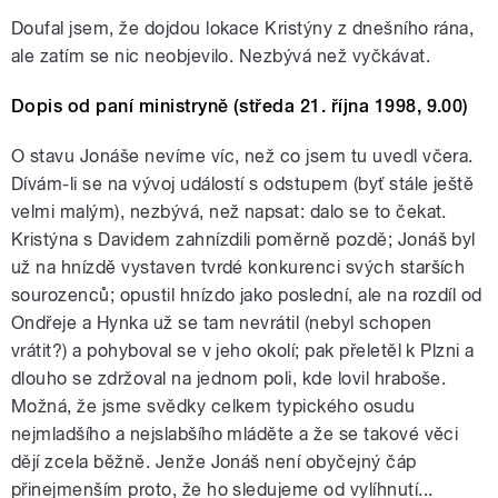
Doufal jsem, že dojdou lokace Kristýny z dnešního rána,
ale zatím se nic neobjevilo. Nezbývá než vyčkávat.
Dopis od paní ministryně (středa 21. října 1998, 9.00)
O stavu Jonáše nevíme víc, než co jsem tu uvedl včera.
Dívám-li se na vývoj událostí s odstupem (byť stále ještě
velmi malým), nezbývá, než napsat: dalo se to čekat.
Kristýna s Davidem zahnízdili poměrně pozdě; Jonáš byl
už na hnízdě vystaven tvrdé konkurenci svých starších
sourozenců; opustil hnízdo jako poslední, ale na rozdíl od
Ondřeje a Hynka už se tam nevrátil (nebyl schopen
vrátit?) a pohyboval se v jeho okolí; pak přeletěl k Plzni a
dlouho se zdržoval na jednom poli, kde lovil hraboše.
Možná, že jsme svědky celkem typického osudu
nejmladšího a nejslabšího mláděte a že se takové věci
dějí zcela běžně. Jenže Jonáš není obyčejný čáp
přinejmenším proto, že ho sledujeme od vylíhnutí...