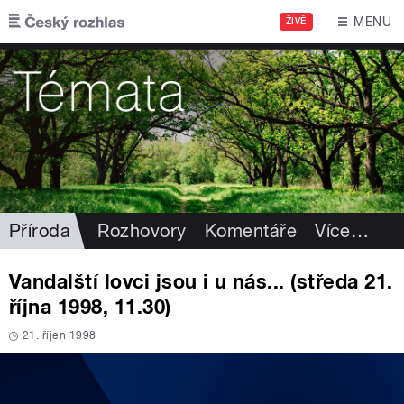
Přejít k hlavnímu obsahu
MENU
ŽIVĚ
Příroda
Rozhovory
Komentáře
Více
…
Vandalští lovci jsou i u nás... (středa 21.
října 1998, 11.30)
21. říjen 1998