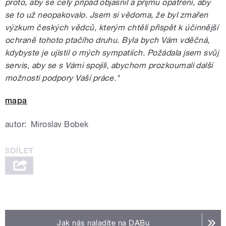
proto, aby se celý případ objasnil a přijmu opatření, aby
se to už neopakovalo. Jsem si vědoma, že byl zmařen
výzkum českých vědců, kterým chtěli přispět k účinnější
ochraně tohoto ptačího druhu. Byla bych Vám vděčná,
kdybyste je ujistil o mých sympatiích. Požádala jsem svůj
servis, aby se s Vámi spojili, abychom prozkoumali další
možnosti podpory Vaší práce."
mapa
autor:
Miroslav Bobek
Jak nás naladíte na DABu