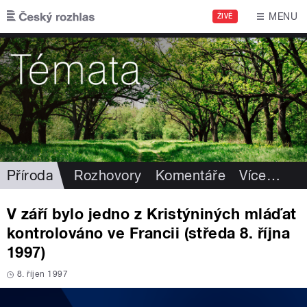
Přejít k hlavnímu obsahu
MENU
ŽIVĚ
Příroda
Rozhovory
Komentáře
Více
…
V září bylo jedno z Kristýniných mláďat
kontrolováno ve Francii (středa 8. října
1997)
8. říjen 1997