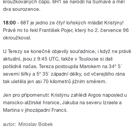
kroužkovaných čápů. 6H1 se narodil na Šumavě a měl
dva sourozence.
18:00
- 68T je jedno ze čtyř loňských mláďat Kristýny!
Právě mi to řekl František Pojer, který ho 2. července 96
okroužkoval.
U Terezy se konečně objevily souřadnice, i když ne právě
aktuální, jsou z 9:45 UTC, takže v Toulouse si dali
pořádně načas. Tereza postoupila Marokem na 34° 5´
severní šířky a 5° 35´ západní délky, od včerejšího rána
tak uletěla jen asi 70 kilometrů jižním směrem.
Jen pro připomenutí: Kristýnu zahlédl Argos naposled u
marocko-alžírské hranice, Jakuba na severu Izraele a
Martina v jihozápadní Francii.
autor:
Miroslav Bobek