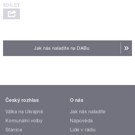
Jak nás naladíte na DABu
Český rozhlas
O nás
Válka na Ukrajině
Jak nás naladíte
Komunální volby
Nápověda
Stanice
Lidé v rádiu