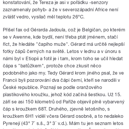
konstatování, že Tereza je asi v pořádku -senzory
zaznamenaly pohyb- a že v severozápadní Africe není
zvlášť vedro, vysílač měl teplotu 26°C.
Přišel fax od Gérarda Jadoula, což je Belgičan, po kterém
se v Awenne, kde bydlí, není třeba ptát jménem, stačí
říct, že hledáte "čapího muže". Gérard má určitě nejlepší
fotky čápů černých na světě. Letos v lednu a v únoru s
námi byl v Etiopii a fotil je i tam, krom toho se učil hledat
čápa s "batůžkem", protože chce zkusit něco
podobného jako my. Tedy Gérard krom jiného psal, že ve
Francii byli pozorování dva čápi černí, kteří se narodili v
České republice. Poznají se podle oranžového
plastikového kroužku, jehož kód začíná šestkou. Už 15.
září se asi 150 kilometrů od Paříže objevil plně vybarvený
čáp s kroužkem 68T. Druhého, zjevně letošního, s
kroužkem 6H1 viděl včera Gérard osobně, a to nedaleko
Pyrenejí (43° 7´ s.š., 3° 3´ v.d.). Mám tu jen seznam letos