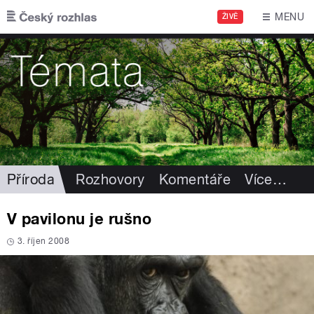
Přejít k hlavnímu obsahu
MENU
ŽIVĚ
Příroda
Rozhovory
Komentáře
Více
…
V pavilonu je rušno
3. říjen 2008