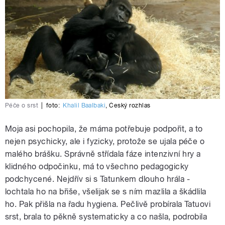
Péče o srst
|
foto:
Khalil Baalbaki
,
Český rozhlas
Moja asi pochopila, že máma potřebuje podpořit, a to
nejen psychicky, ale i fyzicky, protože se ujala péče o
malého brášku. Správně střídala fáze intenzivní hry a
klidného odpočinku, má to všechno pedagogicky
podchycené. Nejdřív si s Tatunkem dlouho hrála -
lochtala ho na břiše, všelijak se s ním mazlila a škádlila
ho. Pak přišla na řadu hygiena. Pečlivě probírala Tatuovi
srst, brala to pěkně systematicky a co našla, podrobila