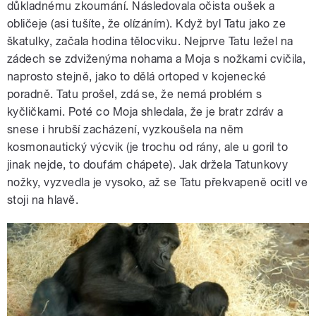
důkladnému zkoumání. Následovala očista oušek a
obličeje (asi tušíte, že olízáním). Když byl Tatu jako ze
škatulky, začala hodina tělocviku. Nejprve Tatu ležel na
zádech se zdviženýma nohama a Moja s nožkami cvičila,
naprosto stejně, jako to dělá ortoped v kojenecké
poradně. Tatu prošel, zdá se, že nemá problém s
kyčličkami. Poté co Moja shledala, že je bratr zdráv a
snese i hrubší zacházení, vyzkoušela na něm
kosmonautický výcvik (je trochu od rány, ale u goril to
jinak nejde, to doufám chápete). Jak držela Tatunkovy
nožky, vyzvedla je vysoko, až se Tatu překvapeně ocitl ve
stoji na hlavě.