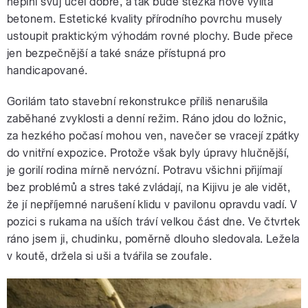
neplní svůj účel dobře, a tak bude stezka nově vylita
betonem. Estetické kvality přírodního povrchu musely
ustoupit praktickým výhodám rovné plochy. Bude přece
jen bezpečnější a také snáze přístupná pro
handicapované.
Gorilám tato stavební rekonstrukce příliš nenarušila
zaběhané zvyklosti a denní režim. Ráno jdou do ložnic,
za hezkého počasí mohou ven, navečer se vracejí zpátky
do vnitřní expozice. Protože však byly úpravy hlučnější,
je gorilí rodina mírně nervózní. Potravu všichni přijímají
bez problémů a stres také zvládají, na Kijivu je ale vidět,
že jí nepříjemné narušení klidu v pavilonu opravdu vadí. V
pozici s rukama na uších tráví velkou část dne. Ve čtvrtek
ráno jsem ji, chudinku, poměrně dlouho sledovala. Ležela
v koutě, držela si uši a tvářila se zoufale.