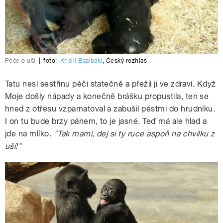
Péče o uši
|
foto:
Khalil Baalbaki
,
Český rozhlas
Tatu nesl sestřinu péči statečně a přežil ji ve zdraví. Když
Moje došly nápady a konečně brášku propustila, ten se
hned z otřesu vzpamatoval a zabušil pěstmi do hrudníku.
I on tu bude brzy pánem, to je jasné. Teď má ale hlad a
jde na mlíko.
"Tak mami, dej si ty ruce aspoň na chvilku z
uší!"