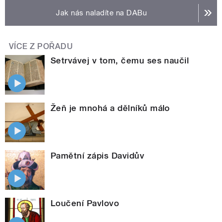
Jak nás naladíte na DABu
VÍCE Z POŘADU
Setrvávej v tom, čemu ses naučil
Žeň je mnohá a dělníků málo
Pamětní zápis Davidův
Loučení Pavlovo