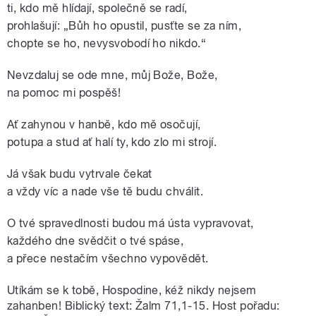
ti, kdo mě hlídají, společně se radí,
prohlašují: „Bůh ho opustil, pusťte se za ním,
chopte se ho, nevysvobodí ho nikdo.“
Nevzdaluj se ode mne, můj Bože, Bože,
na pomoc mi pospěš!
Ať zahynou v hanbě, kdo mě osočují,
potupa a stud ať halí ty, kdo zlo mi strojí.
Já však budu vytrvale čekat
a vždy víc a nade vše tě budu chválit.
O tvé spravedlnosti budou má ústa vypravovat,
každého dne svědčit o tvé spáse,
a přece nestačím všechno vypovědět.
Utíkám se k tobě, Hospodine, kéž nikdy nejsem
zahanben! Biblický text: Žalm 71,1-15. Host pořadu: