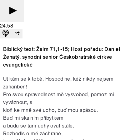
24:58
Biblický text: Žalm 71,1-15; Host pořadu: Daniel
Ženatý, synodní senior Českobratrské církve
evangelické
Utíkám se k tobě, Hospodine, kéž nikdy nejsem
zahanben!
Pro svou spravedlnost mě vysvoboď, pomoz mi
vyváznout, s
kloň ke mně své ucho, buď mou spásou.
Buď mi skalním příbytkem
a budu se tam uchylovat stále.
Rozhodls o mé záchraně,