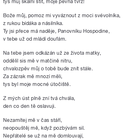
tys můj skalní štít, moje pevná tvrz!
Bože můj, pomoz mi vyváznout z moci svévolníka,
z rukou bídáka a násilníka.
Ty jsi přece má naděje, Panovníku Hospodine,
v tebe už od mládí doufám.
Na tebe jsem odkázán už ze života matky,
oddělil sis mě v matčině nitru,
chvalozpěv můj o tobě bude znít stále.
Za zázrak mě mnozí měli,
tys byl moje mocné útočiště.
Z mých úst plně zní tvá chvála,
den co den tě oslavuji.
Nezamítej mě v čas stáří,
neopouštěj mě, když pozbývám sil.
Nepřátelé se už na mě domlouvají,