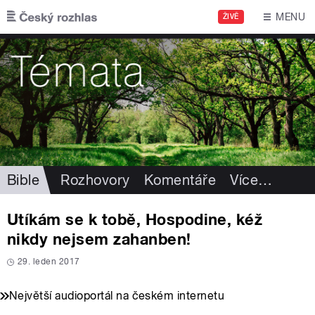
Přejít k hlavnímu obsahu
MENU
ŽIVĚ
Bible
Rozhovory
Komentáře
Více
…
Utíkám se k tobě, Hospodine, kéž
nikdy nejsem zahanben!
29. leden 2017
Největší audioportál na českém internetu