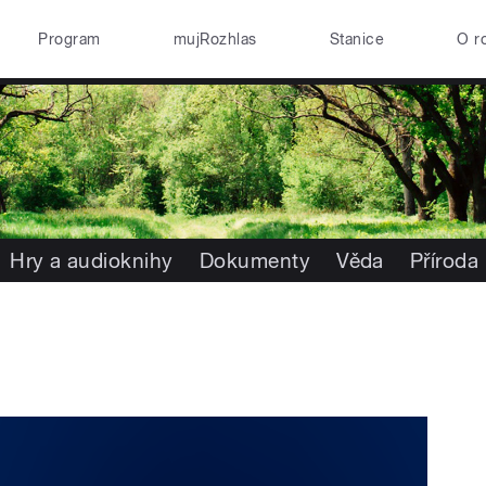
Program
mujRozhlas
Stanice
O r
Hry a audioknihy
Dokumenty
Věda
Příroda