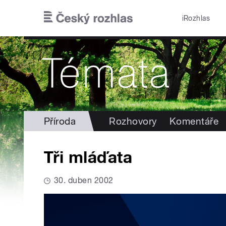
Přejít k hlavnímu obsahu
iRozhlas
Příroda
Rozhovory
Komentáře
Tři mláďata
30. duben 2002