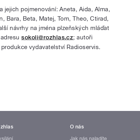
a jejich pojmenování: Aneta, Aida, Alma,
n, Bara, Beta, Matej, Tom, Theo, Ctirad,
Další návrhy na jména plzeňských mláďat
u adresu
sokoli@rozhlas.cz
; autoři
 produkce vydavatelství Radioservis.
zhlas
O nás
ysílání
Jak nás naladíte