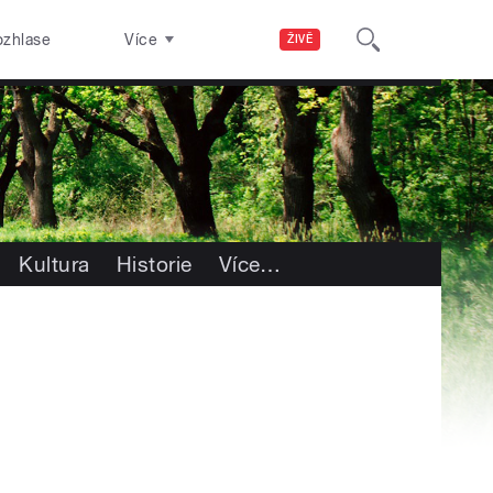
ozhlase
Více
ŽIVĚ
Kultura
Historie
Více
…