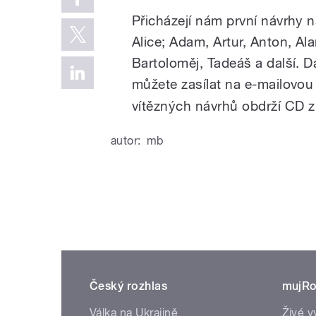
Přicházejí nám první návrhy n
Alice; Adam, Artur, Anton, Ala
Bartoloměj, Tadeáš a další. 
můžete zasílat na e-mailovo
vítězných návrhů obdrží CD z
autor:
mb
Český rozhlas
mujRo
Válka na Ukrajině
Živé v