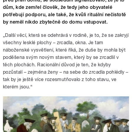
dům, kde zemřel člověk, že tedy jeho obyvatelé
potřebují podporu, ale také, že kvůli rituální nečistotě
by neměl nikdo zbytečně do domu vstupovat.
„Další věcí, která se odehrává v rodině, je to, že se zakryjí
všechny lesklé plochy – zrcadla, okna. Je tam
náboženské vysvětlení, které říká, že duše by mohla být
poděšena svým novým stavem, který by se zrcadlil v
těch plochách. Racionální důvod je ten, že kdyby
pozůstalí – zejména ženy – na sebe do zrcadla pohlédly –
tak by je ještě více rozesmutňovalo z toho stavu, ve
kterém jsou.“