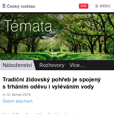
Přejít k hlavnímu obsahu
MENU
ŽIVĚ
Náboženství
Rozhovory
Více
…
Tradiční židovský pohřeb je spojený
s trháním oděvu i vyléváním vody
12. červen 2016
Šalom alejchem