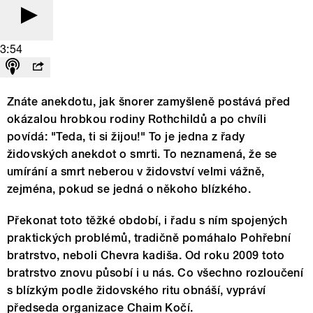
3:54
Znáte anekdotu, jak šnorer zamyšleně postává před
okázalou hrobkou rodiny Rothchildů a po chvíli
povídá: "Teda, ti si žijou!" To je jedna z řady
židovských anekdot o smrti. To neznamená, že se
umírání a smrt neberou v židovství velmi vážně,
zejména, pokud se jedná o někoho blízkého.
Překonat toto těžké období, i řadu s ním spojených
praktických problémů, tradičně pomáhalo Pohřební
bratrstvo, neboli Chevra kadiša. Od roku 2009 toto
bratrstvo znovu působí i u nás. Co všechno rozloučení
s blízkým podle židovského ritu obnáší, vypráví
předseda organizace Chaim Kočí.