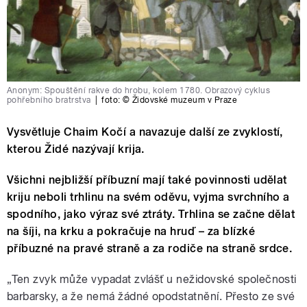
Anonym: Spouštění rakve do hrobu, kolem 1780. Obrazový cyklus
pohřebního bratrstva
|
foto:
© Židovské muzeum v Praze
Vysvětluje Chaim Kočí a navazuje další ze zvyklostí,
kterou Židé nazývají krija.
Všichni nejbližší příbuzní mají také povinnosti udělat
kriju neboli trhlinu na svém oděvu, vyjma svrchního a
spodního, jako výraz své ztráty. Trhlina se začne dělat
na šíji, na krku a pokračuje na hruď – za blízké
příbuzné na pravé straně a za rodiče na straně srdce.
„Ten zvyk může vypadat zvlášť u nežidovské společnosti
barbarsky, a že nemá žádné opodstatnění. Přesto ze své