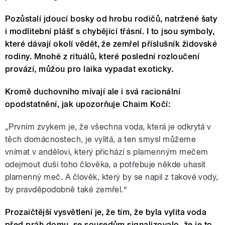
Pozůstalí jdoucí bosky od hrobu rodičů, natržené šaty
i modlitební plášť s chybějící třásní. I to jsou symboly,
které dávají okolí vědět, že zemřel příslušník židovské
rodiny. Mnohé z rituálů, které poslední rozloučení
provází, můžou pro laika vypadat exoticky.
Kromě duchovního mívají ale i svá racionální
opodstatnění, jak upozorňuje Chaim Kočí:
„Prvním zvykem je, že všechna voda, která je odkrytá v
těch domácnostech, je vylitá, a ten smysl můžeme
vnímat v andělovi, který přichází s plamenným mečem
odejmout duši toho člověka, a potřebuje někde uhasit
plamenný meč. A člověk, který by se napil z takové vody,
by pravděpodobně také zemřel.“
Prozaičtější vysvětlení je, že tím, že byla vylita voda
před práh domu, se sousedům signalizovalo, že je to