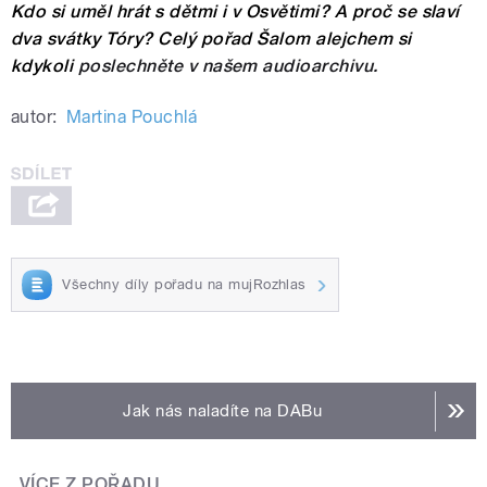
Kdo si uměl hrát s dětmi i v Osvětimi? A proč se slaví
dva svátky Tóry? Celý pořad Šalom alejchem si
kdykoli
poslechněte v našem audioarchivu.
autor:
Martina Pouchlá
Všechny díly pořadu na mujRozhlas
Jak nás naladíte na DABu
VÍCE Z POŘADU