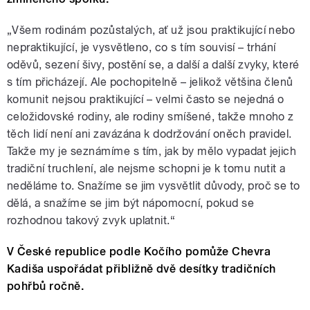
„Všem rodinám pozůstalých, ať už jsou praktikující nebo
nepraktikující, je vysvětleno, co s tím souvisí – trhání
oděvů, sezení šivy, postění se, a další a další zvyky, které
s tím přicházejí. Ale pochopitelně – jelikož většina členů
komunit nejsou praktikující – velmi často se nejedná o
celožidovské rodiny, ale rodiny smíšené, takže mnoho z
těch lidí není ani zavázána k dodržování oněch pravidel.
Takže my je seznámíme s tím, jak by mělo vypadat jejich
tradiční truchlení, ale nejsme schopni je k tomu nutit a
neděláme to. Snažíme se jim vysvětlit důvody, proč se to
dělá, a snažíme se jim být nápomocní, pokud se
rozhodnou takový zvyk uplatnit.“
V České republice podle Kočího pomůže Chevra
Kadiša uspořádat přibližně dvě desítky tradičních
pohřbů ročně.