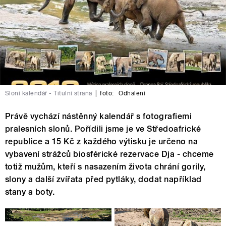
Sloní kalendář - Titulní strana
|
foto:
Odhalení
Právě vychází nástěnný kalendář s fotografiemi
pralesních slonů. Pořídili jsme je ve Středoafrické
republice a 15 Kč z každého výtisku je určeno na
vybavení strážců biosférické rezervace Dja - chceme
totiž mužům, kteří s nasazením života chrání gorily,
slony a další zvířata před pytláky, dodat například
stany a boty.