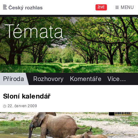
Přejít k hlavnímu obsahu
MENU
ŽIVĚ
Příroda
Rozhovory
Komentáře
Více
…
Sloní kalendář
22. červen 2009