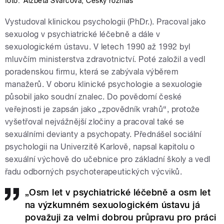
foto:
Alžběta Švarcová
,
Český rozhlas
Vystudoval klinickou psychologii (PhDr.). Pracoval jako
sexuolog v psychiatrické léčebně a dále v
sexuologickém ústavu. V letech 1990 až 1992 byl
mluvčím ministerstva zdravotnictví. Poté založil a vedl
poradenskou firmu, která se zabývala výběrem
manažerů. V oboru klinické psychologie a sexuologie
působil jako soudní znalec. Do povědomí české
veřejnosti je zapsán jako „zpovědník vrahů“, protože
vyšetřoval nejvážnější zločiny a pracoval také se
sexuálními devianty a psychopaty. Přednášel sociální
psychologii na Univerzitě Karlově, napsal kapitolu o
sexuální výchově do učebnice pro základní školy a vedl
řadu odborných psychoterapeutických výcviků.
„Osm let v psychiatrické léčebně a osm let
na výzkumném sexuologickém ústavu já
považuji za velmi dobrou průpravu pro práci