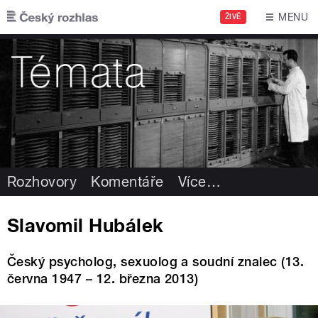
Přejít k hlavnímu obsahu
MENU
ŽIVĚ
Rozhovory
Komentáře
Více
…
Slavomil Hubálek
Český psycholog, sexuolog a soudní znalec (13.
června 1947 – 12. března 2013)