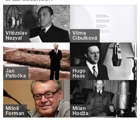
Vítězslav
Vilma
Nezval
Cibulková
Jan
Hugo
Patočka
Haas
Miloš
Milan
Forman
Hodža