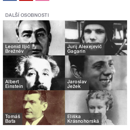
DALŠÍ OSOBNOSTI
Leonid Iljič
Jurij Alexejevič
Brežněv
Gagarin
Albert
Jaroslav
Einstein
Ježek
Tomáš
Eliška
Baťa
Krásnohorská