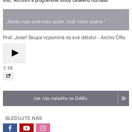
foto:
Archivní a programové fondy Českého rozhlasu
„Raději malé uměníčko dobře, nežli velké špatně.“
Prof. Josef Skupa vzpomíná na své dětství - Archiv ČRo
1:19
Jak nás naladíte na DABu
SLEDUJTE NÁS