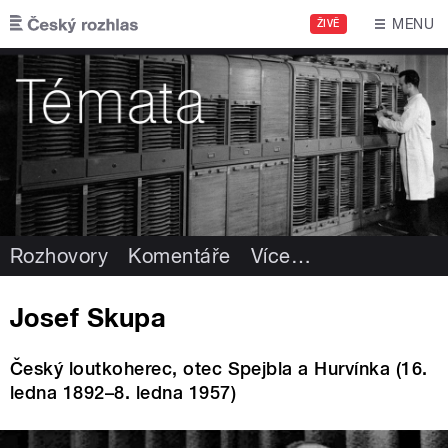
Přejít k hlavnímu obsahu
MENU
ŽIVĚ
Rozhovory
Komentáře
Více
…
Josef Skupa
Český loutkoherec, otec Spejbla a Hurvínka (16.
ledna 1892–8. ledna 1957)