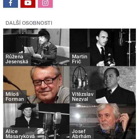
DALŠÍ OSOBNOSTI
Růžena
Martin
Jesenská
Frič
Miloš
Vítězslav
Forman
Nezval
Alice
Josef
Masaryková
Abrhám