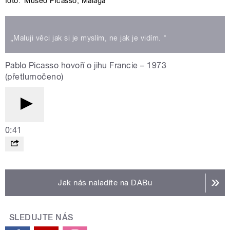
foto:
Museo Picasso, Malaga
„Maluji věci jak si je myslím, ne jak je vidím. "
Pablo Picasso hovoří o jihu Francie – 1973
(přetlumočeno)
0:41
Jak nás naladíte na DABu
SLEDUJTE NÁS