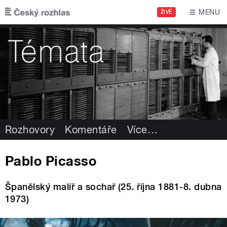
Přejít k hlavnímu obsahu
MENU
ŽIVĚ
Rozhovory
Komentáře
Více
…
Pablo Picasso
Španělský malíř a sochař (25. října 1881-8. dubna
1973)