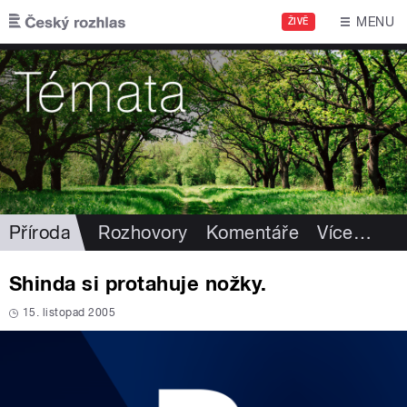
Přejít k hlavnímu obsahu
MENU
ŽIVĚ
Příroda
Rozhovory
Komentáře
Více
…
Shinda si protahuje nožky.
15. listopad 2005