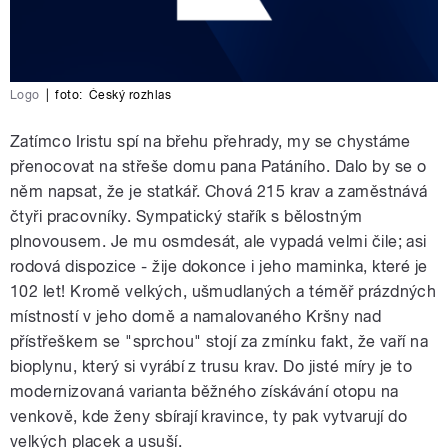
Logo
|
foto:
Český rozhlas
Zatímco Iristu spí na břehu přehrady, my se chystáme
přenocovat na střeše domu pana Patáního. Dalo by se o
něm napsat, že je statkář. Chová 215 krav a zaměstnává
čtyři pracovníky. Sympatický stařík s bělostným
plnovousem. Je mu osmdesát, ale vypadá velmi čile; asi
rodová dispozice - žije dokonce i jeho maminka, které je
102 let! Kromě velkých, ušmudlaných a téměř prázdných
místností v jeho domě a namalovaného Kršny nad
přístřeškem se "sprchou" stojí za zmínku fakt, že vaří na
bioplynu, který si vyrábí z trusu krav. Do jisté míry je to
modernizovaná varianta běžného získávání otopu na
venkově, kde ženy sbírají kravince, ty pak vytvarují do
velkých placek a usuší.