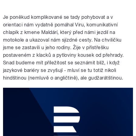
Je poněkud komplikované se tady pohybovat a v
orientaci nám vydatně pomáhal Viru, komunikativní
chlapík z kmene Maldárí, který před námi jezdil na
motokole a ukazoval nám sjízdné cesty. Na chviličku
jsme se zastavili u jeho rodiny. Žije v přístřešku
postaveném z klacků a pytloviny kousek od přehrady.
Snad budeme mít příležitost se seznámit blíž, i když
jazykové bariéry se zvyšují - mluví se tu totiž nikoli
hindštinou (nemluvě o angličtině), ale gudžarátštinou.