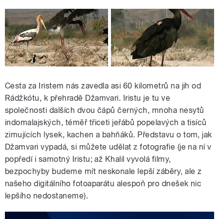
Cesta za Iristem nás zavedla asi 60 kilometrů na jih od
Rádžkótu, k přehradě Džamvari. Iristu je tu ve
společnosti dalších dvou čápů černých, mnoha nesytů
indomalajských, téměř třiceti jeřábů popelavých a tisíců
zimujících lysek, kachen a bahňáků. Představu o tom, jak
Džamvari vypadá, si můžete udělat z fotografie (je na ní v
popředí i samotný Iristu; až Khalil vyvolá filmy,
bezpochyby budeme mít neskonale lepší záběry, ale z
našeho digitálního fotoaparátu alespoň pro dnešek nic
lepšího nedostaneme).