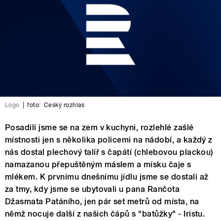
Logo
|
foto:
Český rozhlas
Posadili jsme se na zem v kuchyni, rozlehlé zašlé
místnosti jen s několika policemi na nádobí, a každý z
nás dostal plechový talíř s čapátí (chlebovou plackou)
namazanou přepuštěným máslem a misku čaje s
mlékem. K prvnímu dnešnímu jídlu jsme se dostali až
za tmy, kdy jsme se ubytovali u pana Rančota
Džasmata Patáního, jen pár set metrů od místa, na
němž nocuje další z našich čápů s "batůžky" - Iristu.