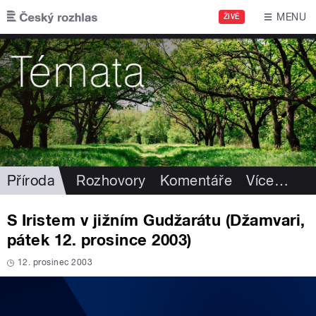
Přejít k hlavnímu obsahu
MENU
ŽIVĚ
Příroda
Rozhovory
Komentáře
Více
…
S Iristem v jižním Gudžarátu (Džamvari,
pátek 12. prosince 2003)
12. prosinec 2003