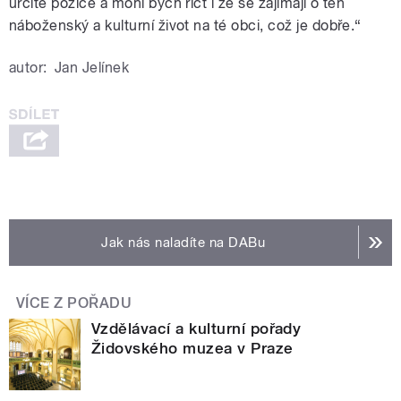
určité pozice a mohl bych říct i že se zajímají o ten
náboženský a kulturní život na té obci, což je dobře.“
autor:
Jan Jelínek
Jak nás naladíte na DABu
VÍCE Z POŘADU
Vzdělávací a kulturní pořady
Židovského muzea v Praze