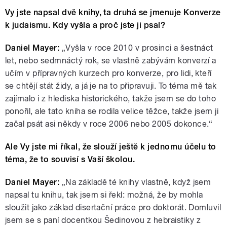
Vy jste napsal dvě knihy, ta druhá se jmenuje Konverze
k judaismu. Kdy vyšla a proč jste ji psal?
Daniel Mayer:
„Vyšla v roce 2010 v prosinci a šestnáct
let, nebo sedmnáctý rok, se vlastně zabývám konverzí a
učím v přípravných kurzech pro konverze, pro lidi, kteří
se chtějí stát židy, a já je na to připravuji. To téma mě tak
zajímalo i z hlediska historického, takže jsem se do toho
ponořil, ale tato kniha se rodila velice těžce, takže jsem ji
začal psát asi někdy v roce 2006 nebo 2005 dokonce.“
Ale Vy jste mi říkal, že slouží ještě k jednomu účelu to
téma, že to souvisí s Vaší školou.
Daniel Mayer:
„Na základě té knihy vlastně, když jsem
napsal tu knihu, tak jsem si řekl: možná, že by mohla
sloužit jako základ disertační práce pro doktorát. Domluvil
jsem se s paní docentkou Šedinovou z hebraistiky z