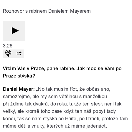
Rozhovor s rabínem Danielem Mayerem
3:26
Vítám Vás v Praze, pane rabíne. Jak moc se Vám po
Praze stýská?
Daniel Mayer:
„No tak musím říct, že občas ano,
samozřejmě, ale my sem většinou s manželkou
přijíždíme tak dvakrát do roka, takže ten stesk není tak
veliký, ale kromě toho zase když ten náš pobyt tady
končí, tak se nám stýská po Haifě, po Izraeli, protože tam
máme děti a vnuky, kterých už máme jedenáct.