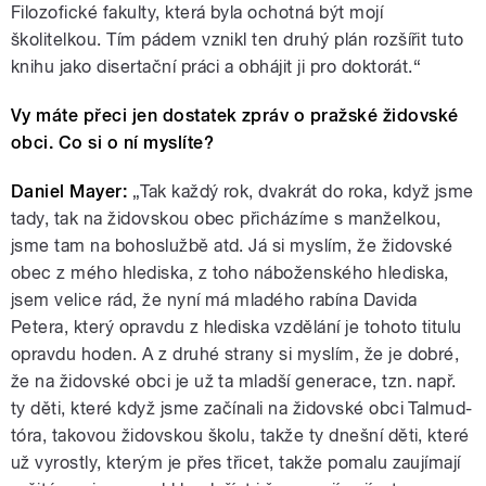
Filozofické fakulty, která byla ochotná být mojí
školitelkou. Tím pádem vznikl ten druhý plán rozšířit tuto
knihu jako disertační práci a obhájit ji pro doktorát.“
Vy máte přeci jen dostatek zpráv o pražské židovské
obci. Co si o ní myslíte?
Daniel Mayer:
„Tak každý rok, dvakrát do roka, když jsme
tady, tak na židovskou obec přicházíme s manželkou,
jsme tam na bohoslužbě atd. Já si myslím, že židovské
obec z mého hlediska, z toho náboženského hlediska,
jsem velice rád, že nyní má mladého rabína Davida
Petera, který opravdu z hlediska vzdělání je tohoto titulu
opravdu hoden. A z druhé strany si myslím, že je dobré,
že na židovské obci je už ta mladší generace, tzn. např.
ty děti, které když jsme začínali na židovské obci Talmud-
tóra, takovou židovskou školu, takže ty dnešní děti, které
už vyrostly, kterým je přes třicet, takže pomalu zaujímají