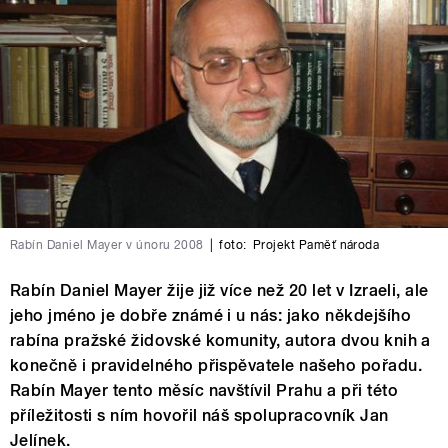
Rabín Daniel Mayer v únoru 2008
|
foto:
Projekt Paměť národa
Rabín Daniel Mayer žije již více než 20 let v Izraeli, ale
jeho jméno je dobře známé i u nás: jako někdejšího
rabína pražské židovské komunity, autora dvou knih a
konečně i pravidelného přispěvatele našeho pořadu.
Rabín Mayer tento měsíc navštívil Prahu a při této
příležitosti s ním hovořil náš spolupracovník Jan
Jelínek.