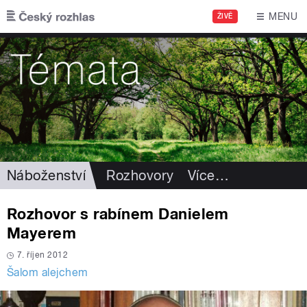
Přejít k hlavnímu obsahu
MENU
ŽIVĚ
Náboženství
Rozhovory
Více
…
Rozhovor s rabínem Danielem
Mayerem
7. říjen 2012
Šalom alejchem