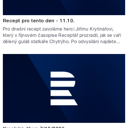
Recept pro tento den - 11.10.
Pro dnešní recept zavoláme herci Jiřímu Krytinářovi,
který v říjnovém časopise Receptář prozradil, jak se vaří
dělený guláš statkáře Chytrýho. Po odvysílání najdete...