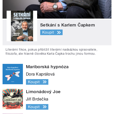
Setkání s Karlem Čapkem
Koupit
Literární fikce, pokus přiblížit literární nadsázkou spisovatele,
filozofa, ale hlavně člověka Karla Čapka trochu jinou formou.
Mariborská hypnóza
Dora Kaprálová
Koupit
Limonádový Joe
Jiří Brdečka
Koupit