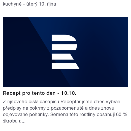
kuchyně - úterý 10. října
Recept pro tento den - 10.10.
Z říjnového čísla časopisu Receptář jsme dnes vybrali
předpisy na pokrmy z pozapomenuté a dnes znovu
objevované pohanky. Semena této rostliny obsahují 60 %
škrobu a...