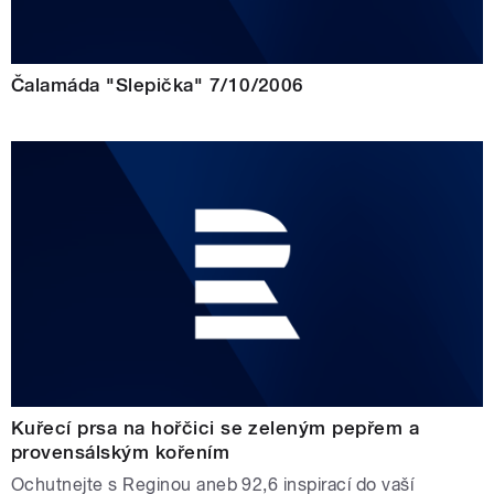
Čalamáda "Slepička" 7/10/2006
Kuřecí prsa na hořčici se zeleným pepřem a
provensálským kořením
Ochutnejte s Reginou aneb 92,6 inspirací do vaší