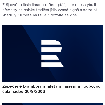
Z říjnového čísla časopisu Receptář jsme dnes vybrali
předpisy na polské tradiční jídlo zvané bigoš a na zelné
knedlíky.Klikněte na titulek, dozvíte se více.
Zapečené brambory s mletým masem a houbovou
čalamádou 30/9/2006