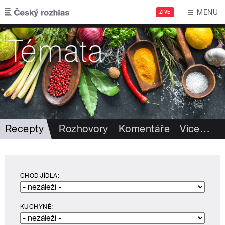
Přejít k hlavnímu obsahu
MENU
ŽIVĚ
Recepty
Rozhovory
Komentáře
Více
…
CHOD JÍDLA:
KUCHYNĚ: