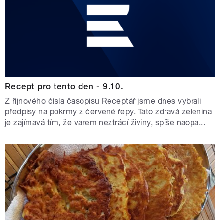
Recept pro tento den - 9.10.
Z říjnového čísla časopisu Receptář jsme dnes vybrali
předpisy na pokrmy z červené řepy. Tato zdravá zelenina
je zajímavá tím, že varem neztrácí živiny, spíše naopa...