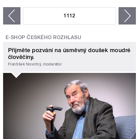
STRÁNKY
1112
n
zí
E-SHOP ČESKÉHO ROZHLASU
Přijměte pozvání na úsměvný doušek moudré
člověčiny.
František Novotný, moderátor