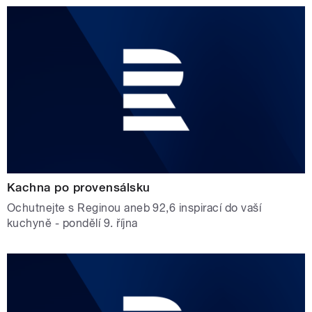
Kachna po provensálsku
Ochutnejte s Reginou aneb 92,6 inspirací do vaší
kuchyně - pondělí 9. října