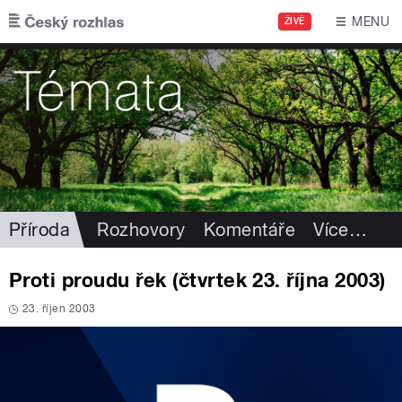
Přejít k hlavnímu obsahu
MENU
ŽIVĚ
Příroda
Rozhovory
Komentáře
Více
…
Proti proudu řek (čtvrtek 23. října 2003)
23. říjen 2003