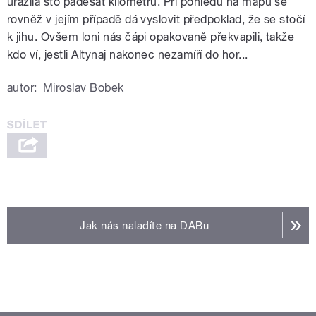
urazila sto padesát kilometrů. Při pohledu na mapu se
rovněž v jejím případě dá vyslovit předpoklad, že se stočí
k jihu. Ovšem loni nás čápi opakovaně překvapili, takže
kdo ví, jestli Altynaj nakonec nezamíří do hor...
autor:
Miroslav Bobek
Jak nás naladíte na DABu