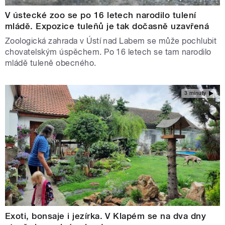
V ústecké zoo se po 16 letech narodilo tulení
mládě. Expozice tuleňů je tak dočasně uzavřená
Zoologická zahrada v Ústí nad Labem se může pochlubit
chovatelským úspěchem. Po 16 letech se tam narodilo
mládě tuleně obecného.
3 minuty
Exoti, bonsaje i jezírka. V Klapém se na dva dny