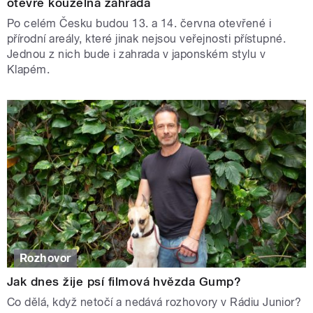
otevře kouzelná zahrada
Po celém Česku budou 13. a 14. června otevřené i
přírodní areály, které jinak nejsou veřejnosti přístupné.
Jednou z nich bude i zahrada v japonském stylu v
Klapém.
Rozhovor
Jak dnes žije psí filmová hvězda Gump?
Co dělá, když netočí a nedává rozhovory v Rádiu Junior?