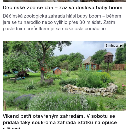
Děčínské zoo se daří – zažívá doslova baby boom
Děčínská zoologická zahrada hlásí baby boom – během
jara se tu narodilo nebo vylíhlo přes 30 mláďat. Zatím
posledním přírůstkem je samička osla domácího.
3 minuty
Víkend patří otevřeným zahradám. V sobotu se
přidala taky soukromá zahrada Statku na opuce
v Evani