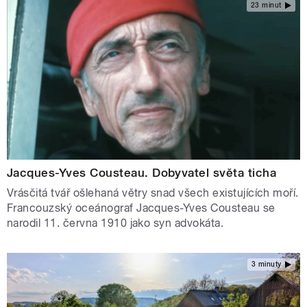
23 minut
Jacques-Yves Cousteau. Dobyvatel světa ticha
Vrásčitá tvář ošlehaná větry snad všech existujících moří.
Francouzský oceánograf Jacques-Yves Cousteau se
narodil 11. června 1910 jako syn advokáta.
3 minuty