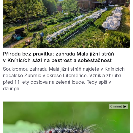
Příroda bez pravítka: zahrada Malá jižní stráň
v Knínicích sází na pestrost a soběstačnost
Soukromou zahradu Malá jižní stráň najdete v Knínicích
nedaleko Zubrnic v okrese Litoměřice. Vznikla zhruba
před 11 lety doslova na zelené louce. Tedy spíš v
džungli...
6 minut