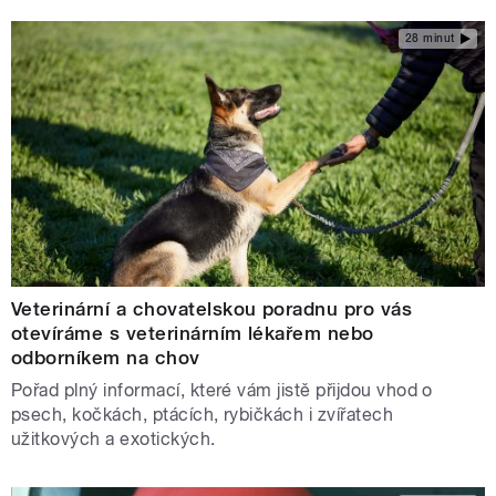
28 minut
Veterinární a chovatelskou poradnu pro vás
otevíráme s veterinárním lékařem nebo
odborníkem na chov
Pořad plný informací, které vám jistě přijdou vhod o
psech, kočkách, ptácích, rybičkách i zvířatech
užitkových a exotických.