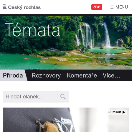
Přejít k hlavnímu obsahu
MENU
ŽIVĚ
Příroda
Rozhovory
Komentáře
Více
…
33 minut