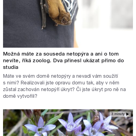
Možná máte za souseda netopýra a ani o tom
nevíte, říká zoolog. Dva přinesl ukázat přímo do
studia
Máte ve svém domě netopýry a nevadí vám soužití
s nimi? Realizovali jste opravu domu tak, aby v něm
zůstal zachován netopýří úkryt? Či jste úkryt pro ně na
domě vytvořili?
3 minuty