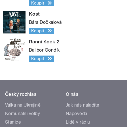
Koupit
Kost
Bára Dočkalová
Koupit
Ranní špek 2
Dalibor Gondík
Koupit
Český rozhlas
O nás
Válka na Ukrajině
Jak nás naladíte
Komunální volby
Nápověda
Stanice
Lidé v rádiu