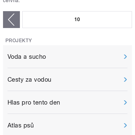
června.
STRÁNKY
10
zí
PROJEKTY
Voda a sucho
Cesty za vodou
Hlas pro tento den
Atlas psů