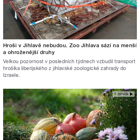
Hroši v Jihlavě nebudou. Zoo Jihlava sází na menší
a ohroženější druhy
Velkou pozornost v posledních týdnech vzbudil transport
hrošíka liberijského z jihlavské zoologické zahrady do
Izraele.
1 minuta