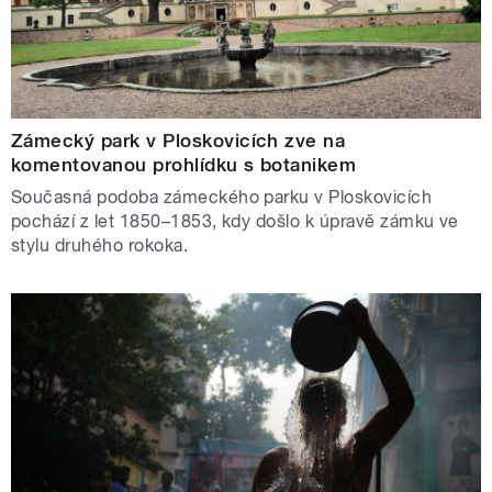
Zámecký park v Ploskovicích zve na
komentovanou prohlídku s botanikem
Současná podoba zámeckého parku v Ploskovicích
pochází z let 1850–1853, kdy došlo k úpravě zámku ve
stylu druhého rokoka.