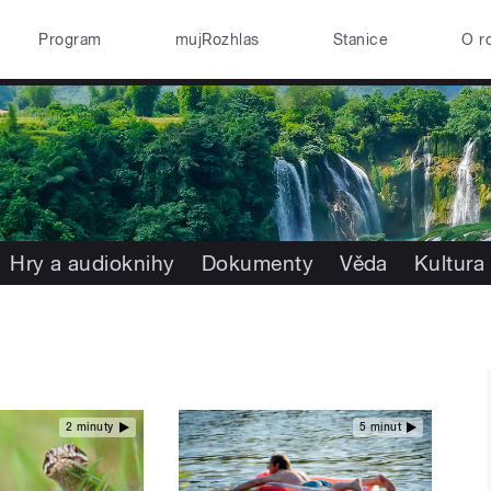
Program
mujRozhlas
Stanice
O r
Hry a audioknihy
Dokumenty
Věda
Kultura
2 minuty
5 minut