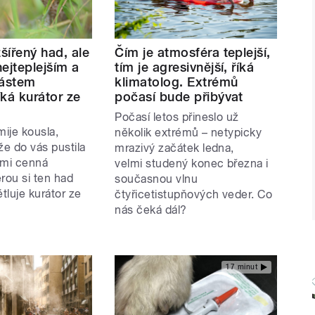
zšířený had, ale
Čím je atmosféra teplejší,
ejteplejším a
tím je agresivnější, říká
částem
klimatolog. Extrémů
íká kurátor ze
počasí bude přibývat
Počasí letos přineslo už
mije kousla,
několik extrémů – netypicky
e do vás pustila
mrazivý začátek ledna,
elmi cenná
velmi studený konec března i
rou si ten had
současnou vlnu
ětluje kurátor ze
čtyřicetistupňových veder. Co
nás čeká dál?
17 minut