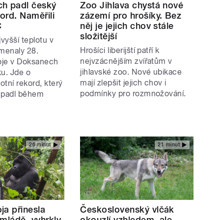
h padl český
Zoo Jihlava chystá nové
kord. Naměřili
zázemí pro hrošíky. Bez
C
něj je jejich chov stále
složitější
jvyšší teplotu v
Hrošíci liberijští patří k
menaly 28.
nejvzácnějším zvířatům v
roje v Doksanech
jihlavské zoo. Nové ubikace
ku. Jde o
mají zlepšit jejich chov i
lotní rekord, který
podmínky pro rozmnožování.
 padl během
26 minut
21 minut
ja přinesla
Československý vlčák
mládě, vyhrkly
okouzlí vzhledem, ale