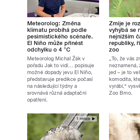
Meteorolog: Změna
Zmije je ro
klimatu probíhá podle
vyhýbá se n
pesimistického scénaře.
nejnižším 
El Niño může přinést
republiky, ř
odchylku o 4 °C
zoo
Meteorolog Michal Žák v
„To, že vás z
pořadu Jak to vidí… popisuje
neznamená, ž
možné dopady jevu El Niño,
jed – je to v
představuje predikce počasí
komodita, kte
na následující týdny a
vyrábí,“ vysv
srovnává různá adaptační
Zoo Brno.
opatření.
1 minuta