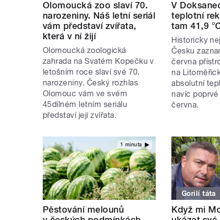
Olomoucká zoo slaví 70.
V Doksanec
narozeniny. Náš letní seriál
teplotní re
vám představí zvířata,
tam 41,9 °
která v ní žijí
Historicky ne
Olomoucká zoologická
Česku zazna
zahrada na Svatém Kopečku v
června příst
letošním roce slaví své 70.
na Litoměřic
narozeniny. Český rozhlas
absolutní tep
Olomouc vám ve svém
navíc poprvé
45dílném letním seriálu
června.
představí její zvířata.
1 minuta
Gorilí táta
Pěstování melounů
Když mi Mo
v českých podmínkách
ukázat své 