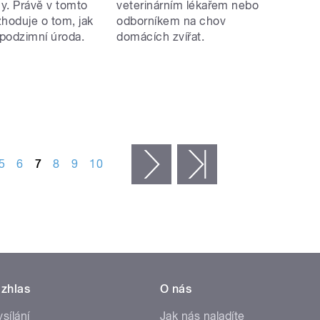
y. Právě v tomto
veterinárním lékařem nebo
zhoduje o tom, jak
odborníkem na chov
podzimní úroda.
domácích zvířat.
5
6
7
8
9
10
následující ›
poslední »
zhlas
O nás
ysílání
Jak nás naladíte