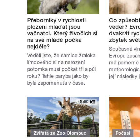
Přeborníky v rychlosti
Co způsobil
plození mláďat jsou
veder? Evr
vačnatci. Který živočich si
dvakrát ryc
na své mládě počká
zbytek svě
nejdéle?
Současná vln
Věděli jste, že samice žraloka
Evropu zasáh
límcového si na narození
má poměrně
potomka musí počkat tři a půl
meteorologick
roku? Tahle paryba jako by
její následky
byla zapomenuta v čase.
45 dílů
Zvířata ze Zoo Olomouc
Počasí