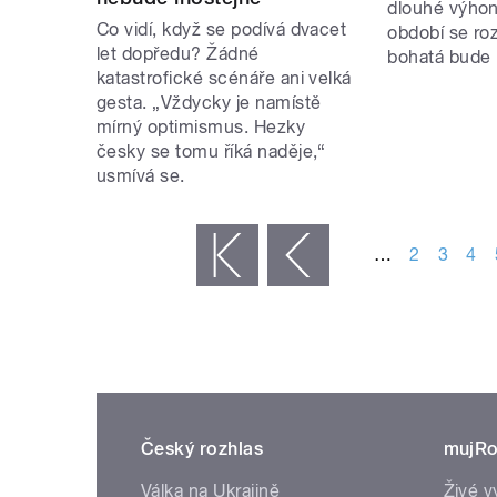
dlouhé výhon
Co vidí, když se podívá dvacet
období se ro
let dopředu? Žádné
bohatá bude 
katastrofické scénáře ani velká
gesta. „Vždycky je namístě
mírný optimismus. Hezky
česky se tomu říká naděje,“
usmívá se.
STRÁNKY
…
2
3
4
« první
‹ předchozí
Český rozhlas
mujRo
Válka na Ukrajině
Živé v