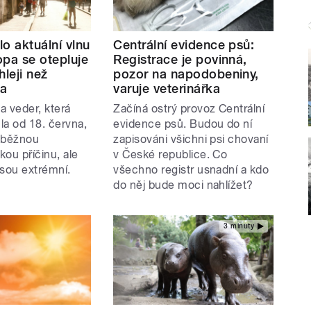
o aktuální vlnu
Centrální evidence psů:
opa se otepluje
Registrace je povinná,
hleji než
pozor na napodobeniny,
ta
varuje veterinářka
a veder, která
Začíná ostrý provoz Centrální
la od 18. června,
evidence psů. Budou do ní
 běžnou
zapisováni všichni psi chovaní
ou příčinu, ale
v České republice. Co
 jsou extrémní.
všechno registr usnadní a kdo
do něj bude moci nahlížet?
3 minuty