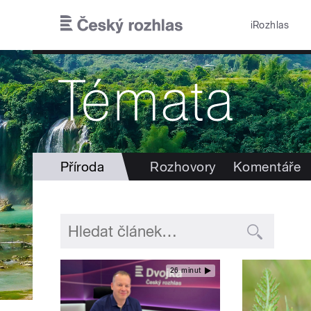
Přejít k hlavnímu obsahu
iRozhlas
Příroda
Rozhovory
Komentáře
26 minut