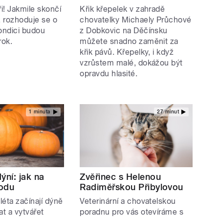
ři! Jakmile skončí
Křik křepelek v zahradě
, rozhoduje se o
chovatelky Michaely Průchové
kondici budou
z Dobkovic na Děčínsku
rok.
můžete snadno zaměnit za
křik pávů. Křepelky, i když
vzrůstem malé, dokážou být
opravdu hlasité.
1 minuta
27 minut
ýní: jak na
Zvěřinec s Helenou
odu
Radiměřskou Přibylovou
éta začínají dýně
Veterinární a chovatelskou
at a vytvářet
poradnu pro vás otevíráme s