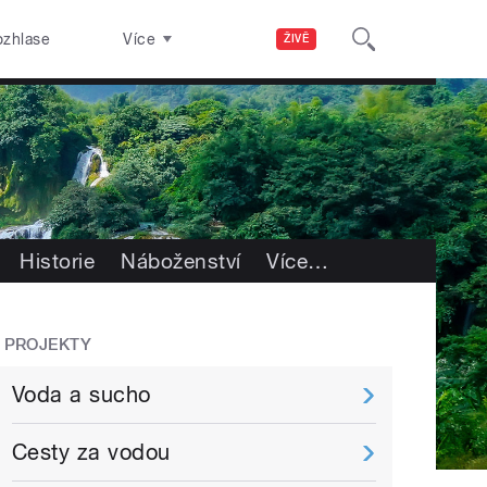
ozhlase
Více
ŽIVĚ
Historie
Náboženství
Více
…
PROJEKTY
Voda a sucho
Cesty za vodou