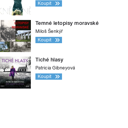
Koupit
Temné letopisy moravské
Miloš Šenkýř
Koupit
Tiché hlasy
Patricia Gibneyová
Koupit