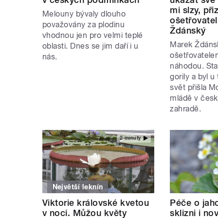
mi slzy, př
Melouny bývaly dlouho
ošetřovatel
považovány za plodinu
Ždánský
vhodnou jen pro velmi teplé
Marek Ždánsk
oblasti. Dnes se jim daří i u
ošetřovatele
nás.
náhodou. Sta
gorily a byl u
svět přišla Mo
mládě v česk
zahradě.
2 minuty
Největší leknín
Viktorie královské kvetou
Péče o jah
v noci. Můžou květy
sklizni i n