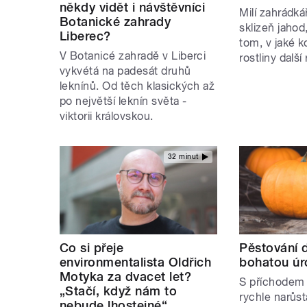
někdy vidět i návštěvníci
Milí zahrádká
Botanické zahrady
sklizeň jahod
Liberec?
tom, v jaké 
V Botanicé zahradě v Liberci
rostliny další 
vykvétá na padesát druhů
leknínů. Od těch klasických až
po největší leknín světa -
viktorii královskou.
32 minut
Co si přeje
Pěstování d
environmentalista Oldřich
bohatou úr
Motyka za dvacet let?
S příchodem l
„Stačí, když nám to
rychle narůst
nebude lhostejné“