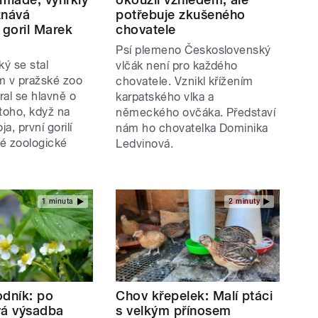
iznává
potřebuje zkušeného
 goril Marek
chovatele
Psí plemeno Československý
ý se stal
vlčák není pro každého
m v pražské zoo
chovatele. Vznikl křížením
ral se hlavně o
karpatského vlka a
 toho, když na
německého ovčáka. Představí
ja, první gorilí
nám ho chovatelka Dominika
é zoologické
Ledvinová.
1 minuta
2 minuty
odník: po
Chov křepelek: Malí ptáci
ová výsadba
s velkým přínosem