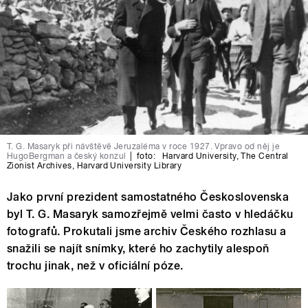
T. G. Masaryk při návštěvě Jeruzaléma v roce 1927. Vpravo od něj je
HugoBergman a český konzul
|
foto:
Harvard University
,
The Central
Zionist Archives
,
Harvard University Library
Jako první prezident samostatného Československa
byl T. G. Masaryk samozřejmě velmi často v hledáčku
fotografů. Prokutali jsme archiv Českého rozhlasu a
snažili se najít snímky, které ho zachytily alespoň
trochu jinak, než v oficiální póze.