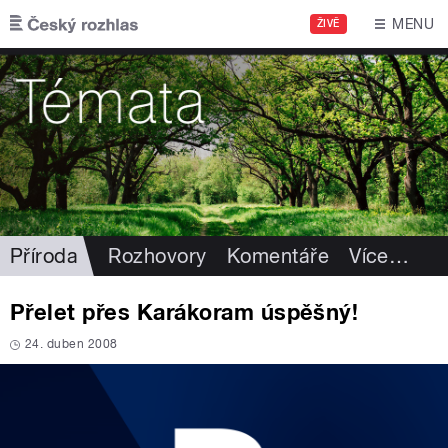
Přejít k hlavnímu obsahu
MENU
ŽIVĚ
Příroda
Rozhovory
Komentáře
Více
…
Přelet přes Karákoram úspěšný!
24. duben 2008