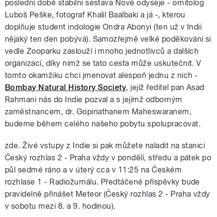
poslední době stabilní sestava Nové odyseje - ornitolog
Luboš Peške, fotograf Khalil Baalbaki a já -, kterou
doplňuje student indologie Ondra Abonyi (ten už v Indii
nějaký ten den pobývá). Samozřejmě velké poděkování si
vedle Zooparku zaslouží i mnoho jednotlivců a dalších
organizací, díky nimž se tato cesta může uskutečnit. V
tomto okamžiku chci jmenovat alespoň jednu z nich -
Bombay Natural History Society
, jejíž ředitel pan Asad
Rahmani nás do Indie pozval a s jejímž odborným
zaměstnancem, dr. Gopinathanem Maheswaranem,
budeme během celého našeho pobytu spolupracovat.
zde. Živé vstupy z Indie si pak můžete naladit na stanici
Český rozhlas 2 - Praha vždy v pondělí, středu a pátek po
půl sedmé ráno a v úterý cca v 11:25 na Českém
rozhlase 1 - Radiožurnálu. Předtáčené příspěvky bude
pravidelně přinášet Meteor (Český rozhlas 2 - Praha vždy
v sobotu mezi 8. a 9. hodinou).