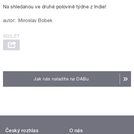
Na shledanou ve druhé polovině týdne z Indie!
autor:
Miroslav Bobek
Jak nás naladíte na DABu
Český rozhlas
O nás