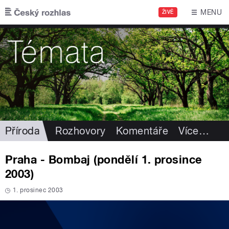
Přejít k hlavnímu obsahu
MENU
ŽIVĚ
Příroda
Rozhovory
Komentáře
Více
…
Praha - Bombaj (pondělí 1. prosince
2003)
1. prosinec 2003