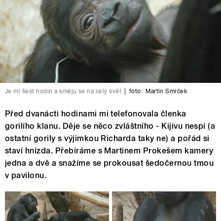
Je mi šest hodin a směju se na celý svět
|
foto:
Martin Smrček
Před dvanácti hodinami mi telefonovala členka
gorilího klanu. Děje se něco zvláštního - Kijivu nespí (a
ostatní gorily s výjimkou Richarda taky ne) a pořád si
staví hnízda. Přebíráme s Martinem Prokešem kamery
jedna a dvě a snažíme se prokousat šedočernou tmou
v pavilonu.