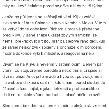
taky ne, když čekáme porod nejdříve někdy za tři týdny.
Jenže po půl jedné se začínají dít věci. Kijivu vstává,
zleva se k ní hrne Shinda a zprava Kamba s Mojou. V tom
se vztyčí do té doby laxní Richard a hrozivě přeběhne
před Kijivu v jasné snaze ukázat zbylým samicím, že
nemají překračovat určitou hranici. (Teprve ráno dedukuji,
že slyšel nějaký zvuk spojený s přicházejícím porodem,
možná dokonce výkřik mláděte, a reagoval na něj.)
Dívám se na Kijivu a nevěřím vlastním očím. Během pár
vteřin, co stojí, zřejmě porodila a něco třímá, či spíše si
drží na břiše! Ano, je to mládě a hýbe se, potvrzujeme si
na webové diskusi s dalšími, kdo s námi porod sledují. Je
úžasné a fascinující, s jakou lehkostí a profesionalitou -
dá-li se to takhle vůbec hodnotit - mládě přišlo na svět.
Sledujeme bez dechu a mnozí s očima plnými slz zrození