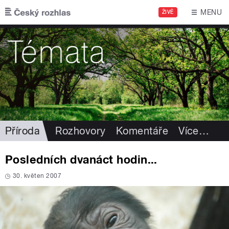
Přejít k hlavnímu obsahu
MENU
ŽIVĚ
Příroda
Rozhovory
Komentáře
Více
…
Posledních dvanáct hodin...
30. květen 2007