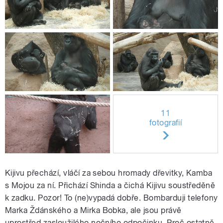
11
fotografií
Kijivu přechází, vláčí za sebou hromady dřevitky, Kamba
s Mojou za ní. Přichází Shinda a čichá Kijivu soustředěně
k zadku. Pozor! To (ne)vypadá dobře. Bombarduji telefony
Marka Ždánského a Mirka Bobka, ale jsou právě
uprostřed zasloužilého nočního odpočinku. Proč ostatně