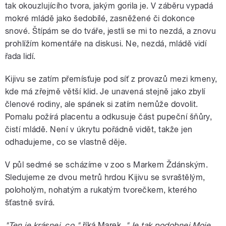
tak okouzlujícího tvora, jakým gorila je. V záběru vypadá
mokré mládě jako šedobílé, zasněžené či dokonce
snové. Štípám se do tváře, jestli se mi to nezdá, a znovu
prohlížím komentáře na diskusi. Ne, nezdá, mládě vidí
řada lidí.
Kijivu se zatím přemísťuje pod síť z provazů mezi kmeny,
kde má zřejmě větší klid. Je unavená stejně jako zbylí
členové rodiny, ale spánek si zatím nemůže dovolit.
Pomalu požírá placentu a odkusuje část pupeční šňůry,
čistí mládě. Není v úkrytu pořádně vidět, takže jen
odhadujeme, co se vlastně děje.
V půl sedmé se scházíme v zoo s Markem Ždánským.
Sledujeme ze dvou metrů hrdou Kijivu se svraštělým,
poloholým, nohatým a rukatým tvorečkem, kterého
šťastně svírá.
"Ten je krásnej, co,"
říká Marek.
"Je tak podobnej Moje,