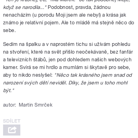
když se narodila..."
Podobnost, pravda, žádnou
nenacházím (u porodu Moji jsem ale nebyl) a krása jak
známo je relativní pojem. Ale to mládě má stejně něco do
sebe.
Sedím na špalku a v naprostém tichu si užívám pohledu
na stvoření, které na svět přišlo neočekávaně, bez fanfár
a televizních štábů, jen pod dohledem našich webových
kamer. Svírá se mi hrdlo a mumlám si škytavě pro sebe,
aby to nikdo neslyšel:
"Něco tak krásného jsem snad od
narození svých dětí neviděl. Díky, že jsem u toho mohl
být."
autor:
Martin Smrček