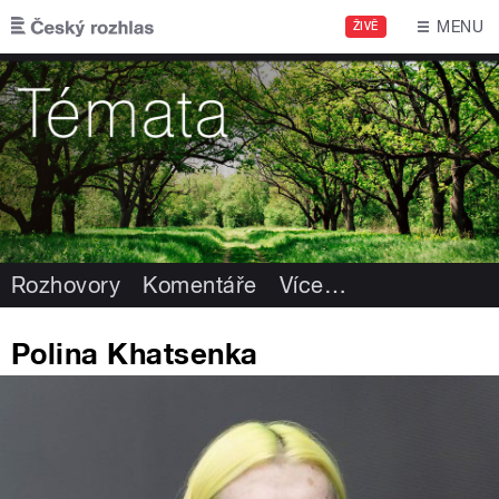
Přejít k hlavnímu obsahu
MENU
ŽIVĚ
Rozhovory
Komentáře
Více
…
Polina Khatsenka