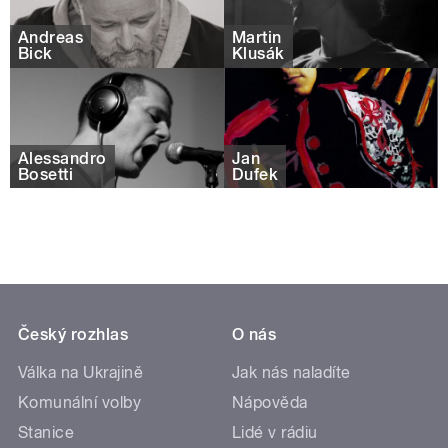
Andreas
Martin
Bick
Klusák
Alessandro
Jan
Bosetti
Dufek
Český rozhlas
O nás
Válka na Ukrajině
Jak nás naladíte
Komunální volby
Nápověda
Stanice
Lidé v rádiu