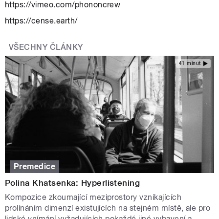
https://vimeo.com/phononcrew
https://cense.earth/
VŠECHNY ČLÁNKY
41 minut
Premedice
Polina Khatsenka: Hyperlistening
Kompozice zkoumající meziprostory vznikajících
prolínáním dimenzí existujících na stejném místě, ale pro
lidské vnímání vyžadujících pokaždé jiné vybavení a