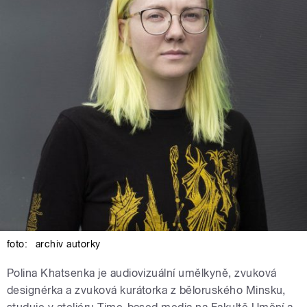
foto:
archiv autorky
Polina Khatsenka je audiovizuální umělkyně, zvuková
designérka a zvuková kurátorka z běloruského Minsku,