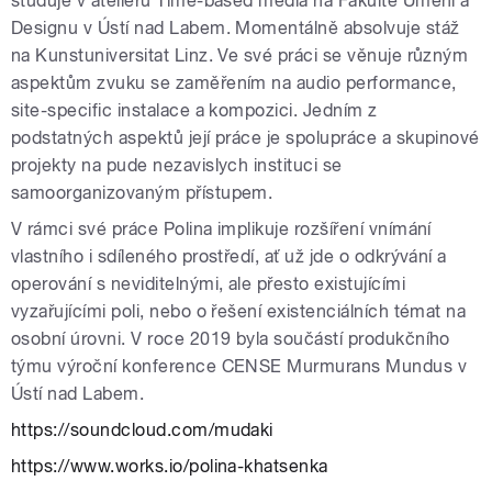
studuje v ateliéru Time-based media na Fakultě Umění a
Designu v Ústí nad Labem. Momentálně absolvuje stáž
na Kunstuniversitat Linz. Ve své práci se věnuje různým
aspektům zvuku se zaměřením na audio performance,
site-specific instalace a kompozici. Jedním z
podstatných aspektů její práce je spolupráce a skupinové
projekty na pude nezavislych instituci se
samoorganizovaným přístupem.
V rámci své práce Polina implikuje rozšíření vnímání
vlastního i sdíleného prostředí, ať už jde o odkrývání a
operování s neviditelnými, ale přesto existujícími
vyzařujícími poli, nebo o řešení existenciálních témat na
osobní úrovni. V roce 2019 byla součástí produkčního
týmu výroční konference CENSE Murmurans Mundus v
Ústí nad Labem.
https://soundcloud.com/mudaki
https://www.works.io/polina-khatsenka