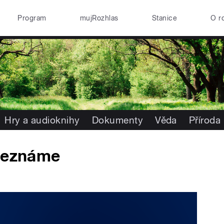
Program
mujRozhlas
Stanice
O r
Hry a audioknihy
Dokumenty
Věda
Příroda
 neznáme