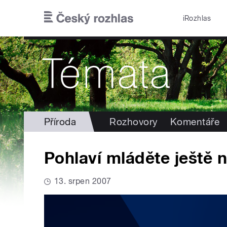
Přejít k hlavnímu obsahu
iRozhlas
Příroda
Rozhovory
Komentáře
Pohlaví mláděte ještě
13. srpen 2007