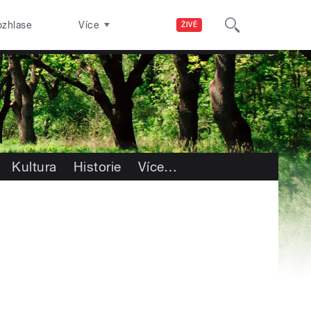
ozhlase
Více
ŽIVĚ
Kultura
Historie
Více
…