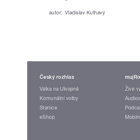
autor:
Vladislav Kulhavý
Český rozhlas
mujRo
Válka na Ukrajině
Živé v
Komunální volby
Audioa
Stanice
Podca
eShop
Mobiln