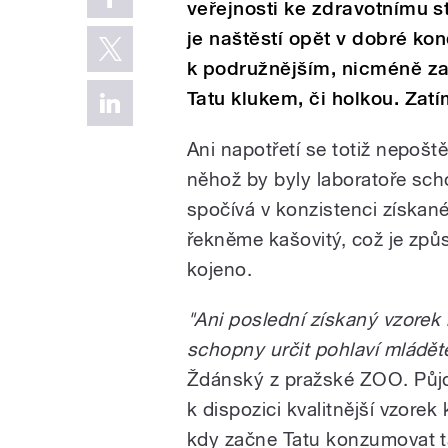
veřejnosti ke zdravotnímu s
je naštěstí opět v dobré ko
k podružnějším, nicméně za
Tatu klukem, či holkou. Zat
Ani napotřetí se totiž nepošt
něhož by byly laboratoře scho
spočívá v konzistenci získanéh
řekněme kašovitý, což je způs
kojeno.
"Ani poslední získaný vzorek 
schopny určit pohlaví mláděte
Ždánský z pražské ZOO. Půjd
k dispozici kvalitnější vzorek
kdy začne Tatu konzumovat ta