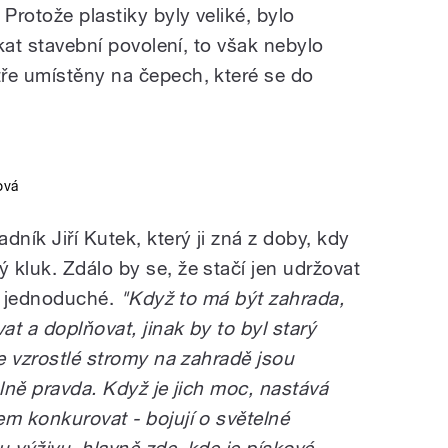
Protože plastiky byly veliké, bylo
skat stavební povolení, to však nebylo
ře umístěny na čepech, které se do
ová
dník Jiří Kutek, který ji zná z doby, kdy
 kluk. Zdálo by se, že stačí jen udržovat
ak jednoduché.
"Když to má být zahrada,
t a doplňovat, jinak by to byl starý
že vzrostlé stromy na zahradě jsou
plně pravda. Když je jich moc, nastává
em konkurovat - bojují o světelné