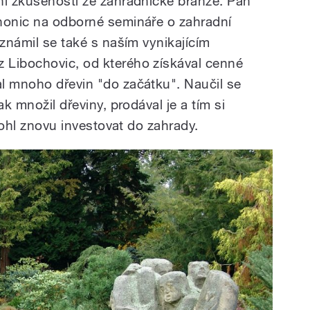
ni zkušenosti ze zahradnické branže. Pan
honic na odborné semináře o zahradní
eznámil se také s naším vynikajícím
 Libochovic, od kterého získával cenné
l mnoho dřevin "do začátku". Naučil se
ak množil dřeviny, prodával je a tím si
 mohl znovu investovat do zahrady.