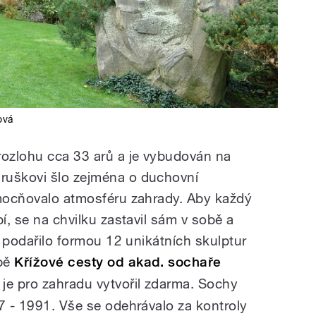
ová
rozlohu cca 33 arů a je vybudován na
ruškovi šlo zejména o duchovní
umocňovalo atmosféru zahrady. Aby každý
pí, se na chvilku zastavil sám v sobě a
se podařilo formou 12 unikátních skulptur
obě
Křížové cesty od akad. sochaře
ý je pro zahradu vytvořil zdarma. Sochy
7 - 1991. Vše se odehrávalo za kontroly