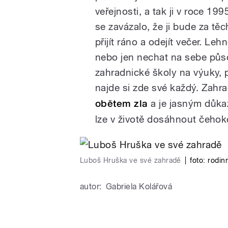
veřejnosti, a tak ji v roce 1
se zavázalo, že ji bude za t
přijít ráno a odejít večer. Leh
nebo jen nechat na sebe půs
zahradnické školy na výuky, p
najde si zde své každý. Zahra
obětem zla
a je jasným důkaz
lze v životě dosáhnout čehoko
Luboš Hruška ve své zahradě
|
foto:
rodin
autor:
Gabriela Kolářová