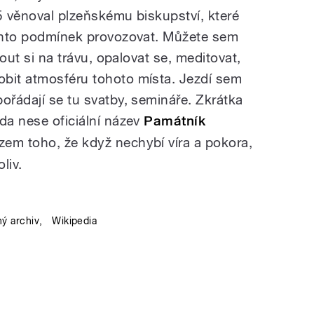
995 věnoval plzeňskému biskupství, které
ěchto podmínek provozovat. Můžete sem
nout si na trávu, opalovat se, meditovat,
obit atmosféru tohoto místa. Jezdí sem
ořádají se tu svatby, semináře. Zkrátka
da nese oficiální název
Památník
em toho, že když nechybí víra a pokora,
liv.
ný archiv
,
Wikipedia