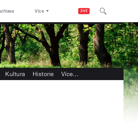
ozhlase
Více
ŽIVĚ
Kultura
Historie
Více
…