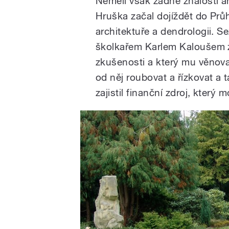
Neměli však žádné znalosti a
Hruška začal dojíždět do Prů
architektuře a dendrologii. S
školkařem Karlem Kaloušem z
zkušenosti a který mu věnova
od něj roubovat a řízkovat a t
zajistil finanční zdroj, který