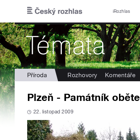
Přejít k hlavnímu obsahu
iRozhlas
Příroda
Rozhovory
Komentáře
Plzeň - Památník oběte
22. listopad 2009