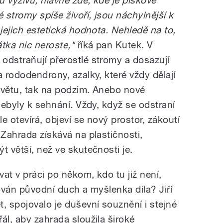
 výživu, hlavně zde, kde je pískové
é stromy spíše živoří, jsou náchylnější k
 jejich estetická hodnota. Nehledě na to,
tka nic neroste,"
říká pan Kutek. V
odstraňují přerostlé stromy a dosazují
a rododendrony, azalky, které vždy dělají
květu, tak na podzim. Anebo nové
 nebyly k sehnání. Vždy, když se odstraní
e otevírá, objeví se nový prostor, zákoutí
 Zahrada získává na plastičnosti,
t větší, než ve skutečnosti je.
vat v práci po někom, kdo tu již není,
hován původní duch a myšlenka díla? Jiří
, spojovalo je duševní souznění i stejné
ál, aby zahrada sloužila široké