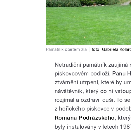
Památník obětem zla
|
foto:
Gabriela Kolář
Netradiční památník zaujímá 
pískovcovém podloží. Panu H
ztvárnění utrpení, které by 
návštěvník, který do ní vstou
rozjímal a ozdravil duši. To 
z hořického pískovce v pod
Romana Podrázského
, kter
byly instalovány v letech 198