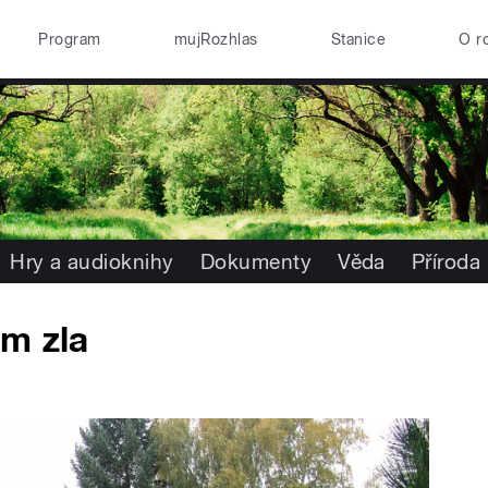
Program
mujRozhlas
Stanice
O r
Hry a audioknihy
Dokumenty
Věda
Příroda
m zla