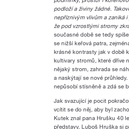
podmínky, prostor i kořenovou
podloží a živiny žádné. Takov
nepříznivým vlivům a zaniká i
že pod vzrostlými stromy zkrá
současné době se tedy spíše 
se nižší keřová patra, zejmén
krásné kontrasty jak v době 
kultivary stromů, které dříve
nějaký strom, zahrada se náhl
a naskýtají se nové průhledy.
nepůsobí stísněně a zdá se bý
Jak svazující je pocit pokračo
vcítit se do něj, aby byl zac
Kutek znal pana Hrušku 40 let
představy. Luboš Hruška si př