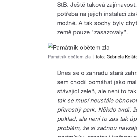
StB. Ještě taková zajímavost. 
potřeba na jejich instalaci zí
možné. A tak sochy byly chyt
země pouze "zasazovaly".
Památník obětem zla
|
foto:
Gabriela Kolář
Dnes se o zahradu stará zahra
sem chodil pomáhat jako malý
stávající zeleň, ale není to t
tak se musí neustále obnovova
přerostlý park. Někdo tvrdí, 
poklad, ale není to zas tak ú
problém, že si začnou navzáj