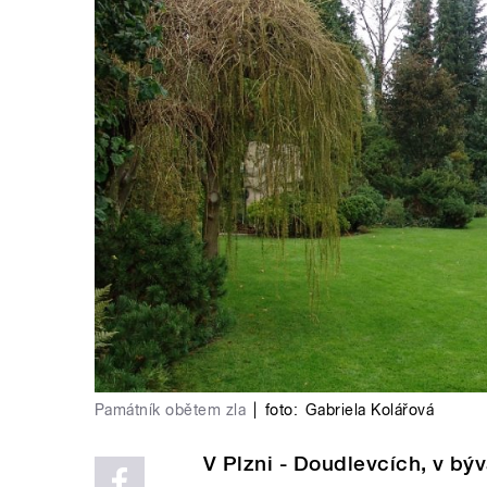
Památník obětem zla
|
foto:
Gabriela Kolářová
V Plzni - Doudlevcích, v bý