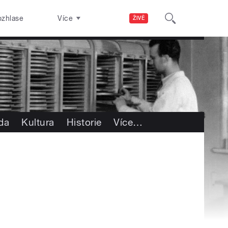
ozhlase
Více
ŽIVĚ
oda
Kultura
Historie
Více
…