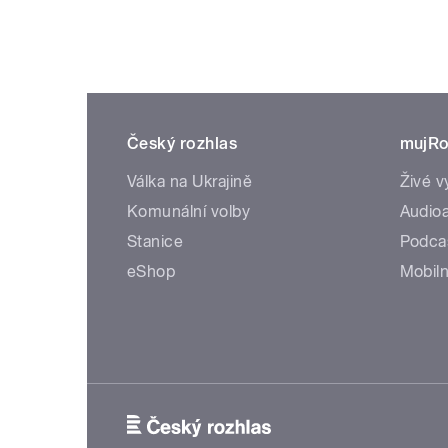
Český rozhlas
mujRo
Válka na Ukrajině
Živé v
Komunální volby
Audioa
Stanice
Podca
eShop
Mobiln