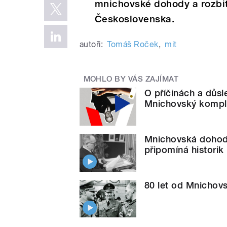
mnichovské dohody a rozbi
Československa.
autoři:
Tomáš Roček
,
mit
MOHLO BY VÁS ZAJÍMAT
O příčinách a důs
Mnichovský komp
Mnichovská dohoda
připomíná historik
80 let od Mnichov