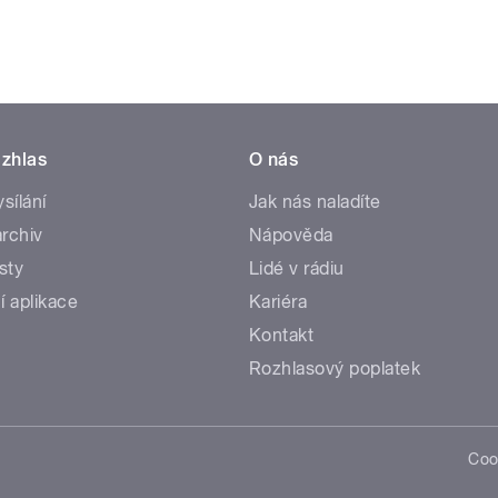
zhlas
O nás
ysílání
Jak nás naladíte
rchiv
Nápověda
sty
Lidé v rádiu
í aplikace
Kariéra
Kontakt
Rozhlasový poplatek
Coo