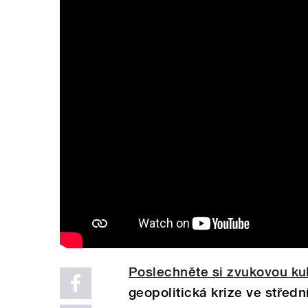
Poslechněte si zvukovou ku
geopolitická krize ve střed