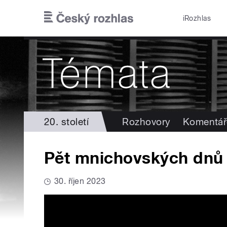
Přejít k hlavnímu obsahu
iRozhlas
20. století
Rozhovory
Komentář
Pět mnichovských dnů (2
30. říjen 2023