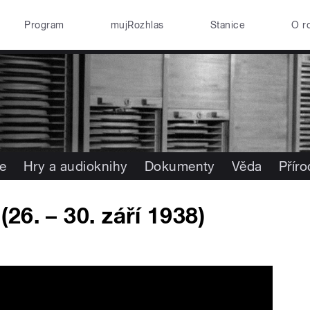
Program
mujRozhlas
Stanice
O r
e
Hry a audioknihy
Dokumenty
Věda
Přír
6. – 30. září 1938)