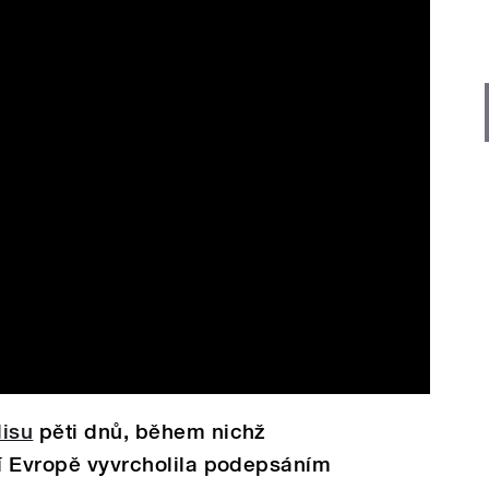
lisu
pěti dnů, během nichž
ní Evropě vyvrcholila podepsáním