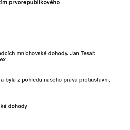
tím prvorepublikového
ledcích mnichovské dohody. Jan Tesař:
lex
 byla z pohledu našeho práva protiústavní,
ské dohody