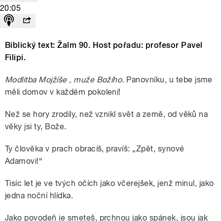
20:05
Biblický text: Žalm 90. Host pořadu: profesor Pavel
Filipi.
Modlitba Mojžíše
, muže Božího.
Panovníku, u tebe jsme
měli domov v každém pokolení!
Než se hory zrodily, než vznikl svět a země, od věků na
věky jsi ty, Bože.
Ty člověka v prach obracíš, pravíš: „Zpět, synové
Adamovi!“
Tisíc let je ve tvých očích jako včerejšek, jenž minul, jako
jedna noční hlídka.
Jako povodeň je smeteš, prchnou jako spánek, jsou jak