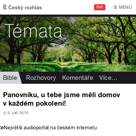
Přejít k hlavnímu obsahu
MENU
ŽIVĚ
Bible
Rozhovory
Komentáře
Více
…
Panovníku, u tebe jsme měli domov
v každém pokolení!
5. září 2010
Největší audioportál na českém internetu