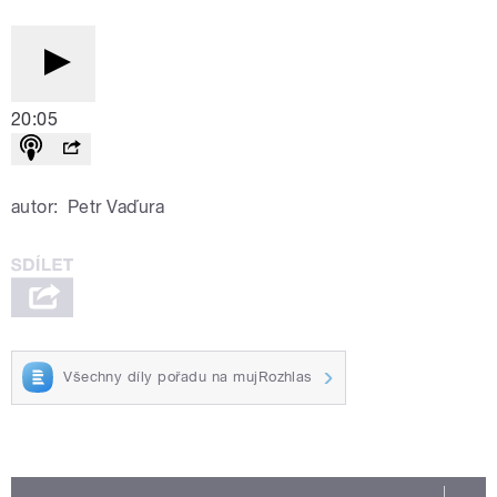
20:05
autor:
Petr Vaďura
Všechny díly pořadu na mujRozhlas