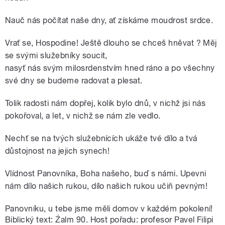
Nauč nás počítat naše dny, ať získáme moudrost srdce.
Vrať se, Hospodine! Ještě dlouho se chceš hněvat ? Měj
se svými služebníky soucit,
nasyť nás svým milosrdenstvím hned ráno a po všechny
své dny se budeme radovat a plesat.
Tolik radosti nám dopřej, kolik bylo dnů, v nichž jsi nás
pokořoval, a let, v nichž se nám zle vedlo.
Nechť se na tvých služebnících ukáže tvé dílo a tvá
důstojnost na jejich synech!
Vlídnost Panovníka, Boha našeho, buď s námi. Upevni
nám dílo našich rukou, dílo našich rukou učiň pevným!
Panovníku, u tebe jsme měli domov v každém pokolení!
Biblický text: Źalm 90. Host pořadu: profesor Pavel Filipi