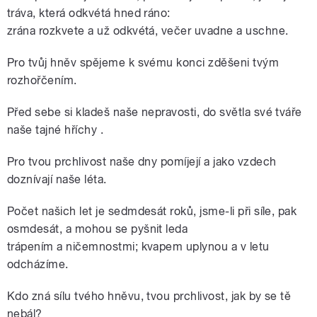
tráva, která odkvétá hned ráno:
zrána rozkvete a už odkvétá, večer uvadne a uschne.
Pro tvůj hněv spějeme k svému konci zděšeni tvým
rozhořčením.
Před sebe si kladeš naše nepravosti, do světla své tváře
naše tajné hříchy .
Pro tvou prchlivost naše dny pomíjejí a jako vzdech
doznívají naše léta.
Počet našich let je sedmdesát roků, jsme-li při síle, pak
osmdesát, a mohou se pyšnit leda
trápením a ničemnostmi; kvapem uplynou a v letu
odcházíme.
Kdo zná sílu tvého hněvu, tvou prchlivost, jak by se tě
nebál?