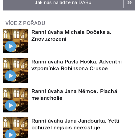
Jak nás naladíte na DABu
VÍCE Z POŘADU
Ranní úvaha Michala Dočekala.
Znovuzrození
Ranní úvaha Pavla Hoška. Adventní
vzpomínka Robinsona Crusoe
Ranní úvaha Jana Němce. Plachá
melancholie
Ranní úvaha Jana Jandourka. Yetti
bohužel nejspíš neexistuje