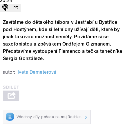
20:24
Zavítáme do dětského tábora v Jestřabí u Bystřice
pod Hostýnem, kde si letní dny užívají děti, které by
jinak takovou možnost neměly. Povídáme si se
saxofonistou a zpěvákem Ondřejem Gizmanem.
Představíme vystoupení Flamenco a tečka tanečníka
Sergia Gonzáleze.
autor:
Iveta Demeterová
Všechny díly pořadu na mujRozhlas