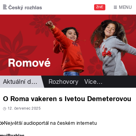
Přejít k hlavnímu obsahu
MENU
ŽIVĚ
Aktuální dění
Rozhovory
Více
…
O Roma vakeren s Ivetou Demeterovou
12. červenec 2025
Největší audioportál na českém internetu