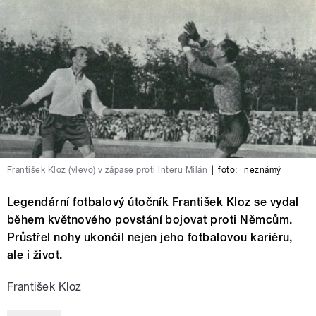
František Kloz (vlevo) v zápase proti Interu Milán
|
foto:
neznámý
Legendární fotbalový útočník František Kloz se vydal
během květnového povstání bojovat proti Němcům.
Průstřel nohy ukončil nejen jeho fotbalovou kariéru,
ale i život.
František Kloz