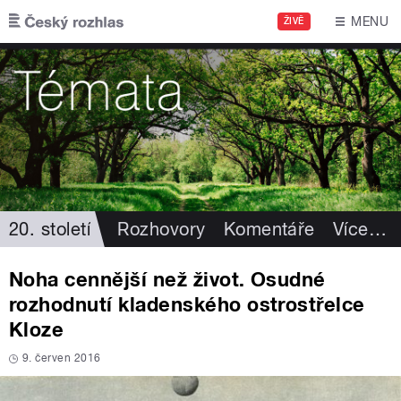
Přejít k hlavnímu obsahu
MENU
ŽIVĚ
20. století
Rozhovory
Komentáře
Více
…
Noha cennější než život. Osudné
rozhodnutí kladenského ostrostřelce
Kloze
9. červen 2016