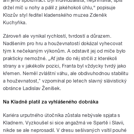
ani jeho spoluhráči. Byl individualista, nepřihrával, spíš
držel míč u nohy a pálil z jakéhokoli úhlu,“ popisuje
Klozův styl ředitel kladenského muzea Zdeněk
Kuchyňka.
Zároveň ale vynikal rychlostí, tvrdostí a důrazem.
Nadšením pro hru a houževnatostí dokázal vyhecovat
tým k nečekaným výkonům. A odstavit jej od míče bylo
prakticky nemožné. „Ať jste do něj strčili z kterékoli
strany a v jakékoliv pozici, Franta byl vždycky tvrdý jako
křemen. Neměl zvláštní váhu, ale obdivuhodnou stabilitu
a houževnatost," vzpomínal po letech slavný slávistický
obránce Ladislav Ženíšek.
Na Kladně platil za vyhlášeného dobráka
Kariéra urputného útočníka zůstala nebývale spjata s
Kladnem. Vyzkoušel si sice angažmá ve Spartě i Slavii,
nikde se ale neprosadil. V dresu sešívaných vsítil pouhé