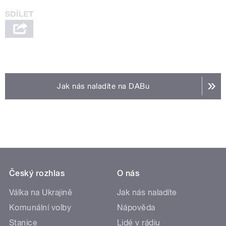
Jak nás naladíte na DABu
Český rozhlas
O nás
Válka na Ukrajině
Jak nás naladíte
Komunální volby
Nápověda
Stanice
Lidé v rádiu