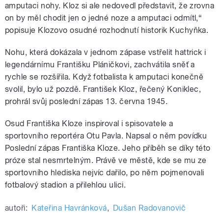
amputaci nohy. Kloz si ale nedovedl představit, že zrovna
on by měl chodit jen o jedné noze a amputaci odmítl,“
popisuje Klozovo osudné rozhodnutí historik Kuchyňka.
Nohu, která dokázala v jednom zápase vstřelit hattrick i
legendárnímu Františku Pláničkovi, zachvátila sněť a
rychle se rozšířila. Když fotbalista k amputaci konečně
svolil, bylo už pozdě. František Kloz, řečený Koniklec,
prohrál svůj poslední zápas 13. června 1945.
Osud Františka Kloze inspiroval i spisovatele a
sportovního reportéra Otu Pavla. Napsal o něm povídku
Poslední zápas Františka Kloze. Jeho příběh se díky této
próze stal nesmrtelným. Právě ve městě, kde se mu ze
sportovního hlediska nejvíc dařilo, po něm pojmenovali
fotbalový stadion a přilehlou ulici.
autoři:
Kateřina Havránková
,
Dušan Radovanovič