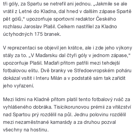
tři góly, za Spartu se netrefil ani jednou. „Jakmile se ale
vrátil z Letné do Kladna, dal hned v dalším zápase Spartě
pět gólů,“ upozorňuje sportovní redaktor Českého
rozhlasu Jaroslav Plašil. Celkem nastřílel za Kladno
úctyhodných 175 branek.
V reprezentaci se objevil jen krátce, ale i zde jeho výkony
stály za to. „V Maďarsku dal čtyři góly v jednom zápase,“
upozorňuje Plašil. Maďaři přitom patřili mezi tehdejší
fotbalovou elitu. Dvě branky ve Středoevropském poháru
dokázal vsítit i Interu Milán a v podstatě sám tak zařídit
jeho vyřazení.
Mezi lidmi na Kladně přitom platil tento fotbalový rváč za
vyhlášeného dobráka. Tisícikorunovou prémii za vítězství
nad Spartou prý rozdělil na půl. Jednu polovinu rozdělil
mezi nezaměstnané kamarády a za druhou pozval
všechny na hostinu.