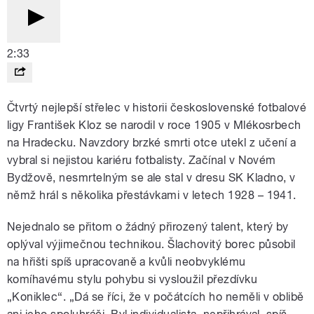
2:33
Čtvrtý nejlepší střelec v historii československé fotbalové
ligy František Kloz se narodil v roce 1905 v Mlékosrbech
na Hradecku. Navzdory brzké smrti otce utekl z učení a
vybral si nejistou kariéru fotbalisty. Začínal v Novém
Bydžově, nesmrtelným se ale stal v dresu SK Kladno, v
němž hrál s několika přestávkami v letech 1928 – 1941.
Nejednalo se přitom o žádný přirozený talent, který by
oplýval výjimečnou technikou. Šlachovitý borec působil
na hřišti spíš upracovaně a kvůli neobvyklému
komíhavému stylu pohybu si vysloužil přezdívku
„Koniklec“. „Dá se říci, že v počátcích ho neměli v oblibě