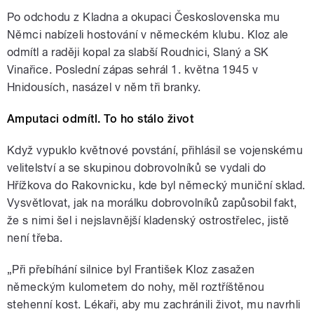
Po odchodu z Kladna a okupaci Československa mu
Němci nabízeli hostování v německém klubu. Kloz ale
odmítl a raději kopal za slabší Roudnici, Slaný a SK
Vinařice. Poslední zápas sehrál 1. května 1945 v
Hnidousích, nasázel v něm tři branky.
Amputaci odmítl. To ho stálo život
Když vypuklo květnové povstání, přihlásil se vojenskému
velitelství a se skupinou dobrovolníků se vydali do
Hřížkova do Rakovnicku, kde byl německý muniční sklad.
Vysvětlovat, jak na morálku dobrovolníků zapůsobil fakt,
že s nimi šel i nejslavnější kladenský ostrostřelec, jistě
není třeba.
„Při přebíhání silnice byl František Kloz zasažen
německým kulometem do nohy, měl roztříštěnou
stehenní kost. Lékaři, aby mu zachránili život, mu navrhli