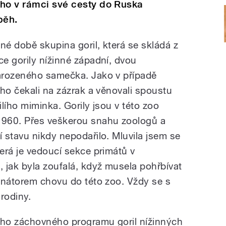
 ho v rámci své cesty do Ruska
běh.
é době skupina goril, která se skládá z
e gorily nížinné západní, dvou
arozeného samečka. Jako v případě
ho čekali na zázrak a věnovali spoustu
ilího miminka. Gorily jsou v této zoo
960. Přes veškerou snahu zoologů a
 stavu nikdy nepodařilo. Mluvila jsem se
erá je vedoucí sekce primátů v
 jak byla zoufalá, když musela pohřbívat
inátorem chovu do této zoo. Vždy se s
 rodiny.
ho záchovného programu goril nížinných