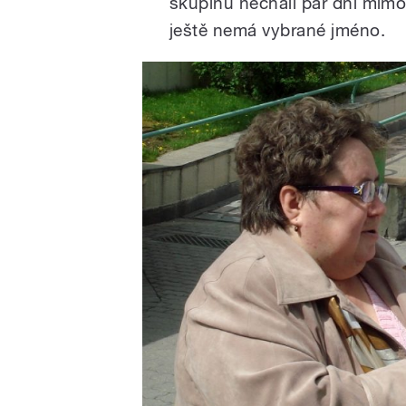
skupinu nechali pár dní mimo
ještě nemá vybrané jméno.