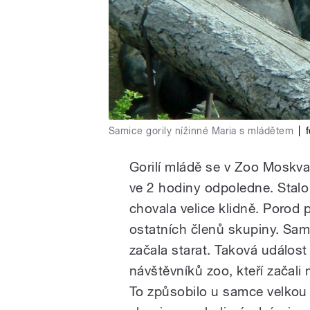
Samice gorily nížinné Maria s mládětem
|
f
Gorilí mládě se v Zoo Moskva
ve 2 hodiny odpoledne. Stalo
chovala velice klidně. Porod 
ostatních členů skupiny. Sami
začala starat. Taková událos
návštěvníků zoo, kteří začali 
To způsobilo u samce velkou 