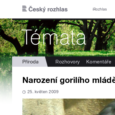
Přejít k hlavnímu obsahu
iRozhlas
Příroda
Rozhovory
Komentáře
Narození gorilího mlá
25. květen 2009