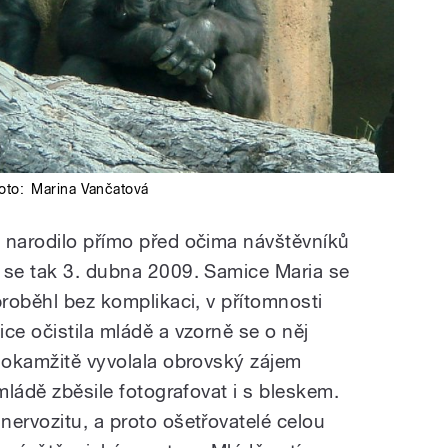
oto:
Marina Vančatová
 narodilo přímo před očima návštěvníků
 se tak 3. dubna 2009. Samice Maria se
proběhl bez komplikaci, v přítomnosti
ce očistila mládě a vzorně se o něj
t okamžitě vyvolala obrovský zájem
mládě zběsile fotografovat i s bleskem.
nervozitu, a proto ošetřovatelé celou