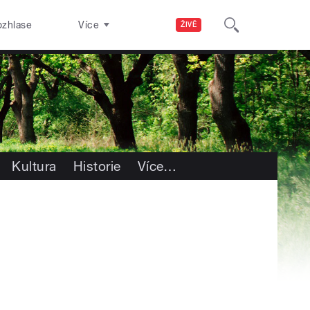
ozhlase
Více
ŽIVĚ
Kultura
Historie
Více
…