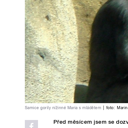
Samice gorily nížinné Maria s mládětem
|
foto:
Marin
Před měsícem jsem se dozv