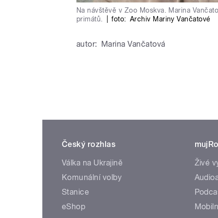
Na návštěvě v Zoo Moskva. Marina Vančato
primátů.
|
foto:
Archiv Mariny Vančatové
autor:
Marina Vančatová
Český rozhlas
mujRo
Válka na Ukrajině
Živé v
Komunální volby
Audioa
Stanice
Podca
eShop
Mobiln