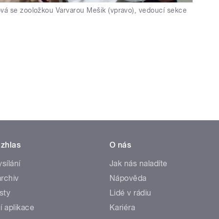
vá se zooložkou Varvarou Mešik (vpravo), vedoucí sekce
zhlas
O nás
ysílání
Jak nás naladíte
rchiv
Nápověda
sty
Lidé v rádiu
í aplikace
Kariéra