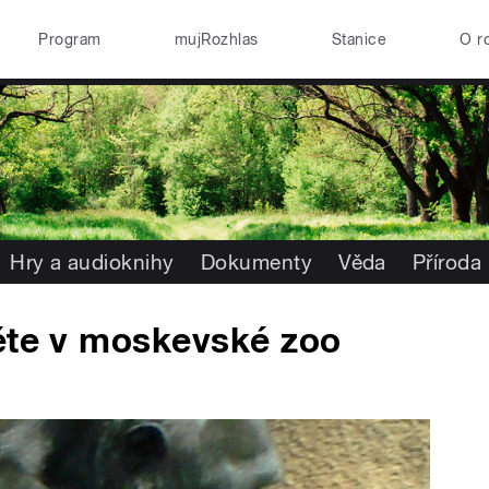
Program
mujRozhlas
Stanice
O r
Hry a audioknihy
Dokumenty
Věda
Příroda
děte v moskevské zoo