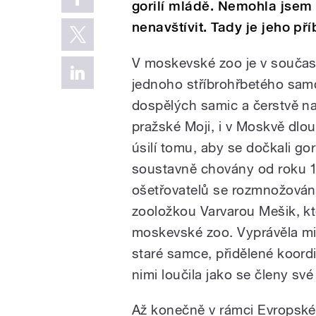
gorilí mládě. Nemohla jsem
nenavštívit. Tady je jeho pří
V moskevské zoo je v současn
jednoho stříbrohřbetého samc
dospělých samic a čerstvě n
pražské Moji, i v Moskvě dlou
úsilí tomu, aby se dočkali gor
soustavně chovány od roku 1
ošetřovatelů se rozmnožování
zooložkou Varvarou Mešik, kt
moskevské zoo. Vyprávěla mi,
staré samce, přidělené koord
nimi loučila jako se členy své
Až konečně v rámci Evropské