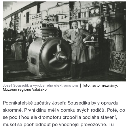
Josef Sousedík u vyrobeného elektromotoru
|
foto:
autor neznámý
,
Muzeum regionu Valašsko
Podnikatelské začátky Josefa Sousedíka byly opravdu
skromné. První dílnu měl v domku svých rodičů. Poté, co
se pod tíhou elektromotoru probořila podlaha stavení,
musel se poohlédnout po vhodnější provozovně. Tu