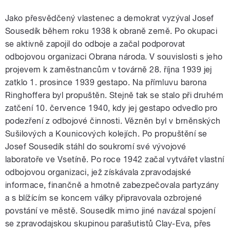
Jako přesvědčený vlastenec a demokrat vyzýval Josef
Sousedík během roku 1938 k obraně země. Po okupaci
se aktivně zapojil do odboje a začal podporovat
odbojovou organizaci Obrana národa. V souvislosti s jeho
projevem k zaměstnancům v továrně 28. října 1939 jej
zatklo 1. prosince 1939 gestapo. Na přímluvu barona
Ringhoffera byl propuštěn. Stejně tak se stalo při druhém
zatčení 10. července 1940, kdy jej gestapo odvedlo pro
podezření z odbojové činnosti. Vězněn byl v brněnských
Sušilových a Kounicových kolejích. Po propuštění se
Josef Sousedík stáhl do soukromí své vývojové
laboratoře ve Vsetíně. Po roce 1942 začal vytvářet vlastní
odbojovou organizaci, jež získávala zpravodajské
informace, finančně a hmotně zabezpečovala partyzány
a s blížícím se koncem války připravovala ozbrojené
povstání ve městě. Sousedík mimo jiné navázal spojení
se zpravodajskou skupinou parašutistů Clay-Eva, přes