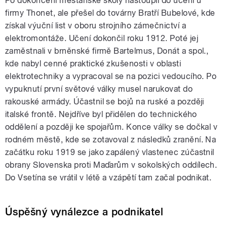
Po dokončení měšťanské školy nastoupil do učení u
firmy Thonet, ale přešel do továrny Bratří Bubelové, kde
získal výuční list v oboru strojního zámečnictví a
elektromontáže. Učení dokončil roku 1912. Poté jej
zaměstnali v brněnské firmě Bartelmus, Donát a spol.,
kde nabyl cenné praktické zkušenosti v oblasti
elektrotechniky a vypracoval se na pozici vedoucího. Po
vypuknutí první světové války musel narukovat do
rakouské armády. Účastnil se bojů na ruské a později
italské frontě. Nejdříve byl přidělen do technického
oddělení a později ke spojařům. Konce války se dočkal v
rodném městě, kde se zotavoval z následků zranění. Na
začátku roku 1919 se jako zapálený vlastenec zúčastnil
obrany Slovenska proti Maďarům v sokolských oddílech.
Do Vsetína se vrátil v létě a vzápětí tam začal podnikat.
Úspěšný vynálezce a podnikatel