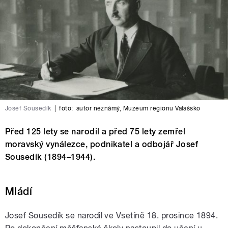
Josef Sousedík
|
foto:
autor neznámý
,
Muzeum regionu Valašsko
Před 125 lety se narodil a před 75 lety zemřel
moravský vynálezce, podnikatel a odbojář Josef
Sousedík (1894–1944).
Mládí
Josef Sousedík se narodil ve Vsetíně 18. prosince 1894.