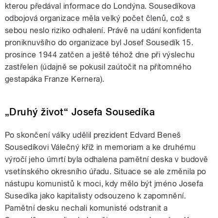
kterou předával informace do Londýna. Sousedíkova
odbojová organizace měla velký počet členů, což s
sebou neslo riziko odhalení. Právě na udání konfidenta
proniknuvšího do organizace byl Josef Sousedík 15.
prosince 1944 zatčen a ještě téhož dne při výslechu
zastřelen (údajně se pokusil zaútočit na přítomného
gestapáka Franze Kernera).
„Druhý život“ Josefa Sousedíka
Po skončení války udělil prezident Edvard Beneš
Sousedíkovi Válečný kříž in memoriam a ke druhému
výročí jeho úmrtí byla odhalena pamětní deska v budově
vsetínského okresního úřadu. Situace se ale změnila po
nástupu komunistů k moci, kdy mělo být jméno Josefa
Susedíka jako kapitalisty odsouzeno k zapomnění.
Pamětní desku nechali komunisté odstranit a