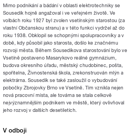
Mimo podnikání a bádání v oblasti elektrotechniky se
Sousedík hojně angažoval i ve veřejném životě. Ve
volbách roku 1927 byl zvolen vsetínským starostou (za
vlastní Občanskou stranu) a v této funkci vydržel až do
roku 1938. Obklopil se schopnými spolupracovníky a v
době, kdy působil jako starosta, došlo ke značnému
rozvoji města. Během Sousedíkova starostování bylo ve
Vsetíně postaveno Masarykovo reálné gymnázium,
budova okresního úřadu, městský chudobinec, pošta,
spořitelna, Živnostenská škola, zrekonstruován mlýn a
elektrárna. Sousedík se také zasloužil o vybudování
pobočky Zbrojovky Brno ve Vsetíně. Tím vznikla nejen
nová pracovní místa, ale továrna se stala celkově
nejvýznamnějším podnikem ve městě, který ovlivňoval
jeho rozvoj v dalších desetiletích.
V odboji