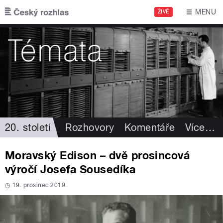
Přejít k hlavnímu obsahu
MENU
ŽIVĚ
20. století
Rozhovory
Komentáře
Více
…
Moravský Edison – dvě prosincová
výročí Josefa Sousedíka
19. prosinec 2019