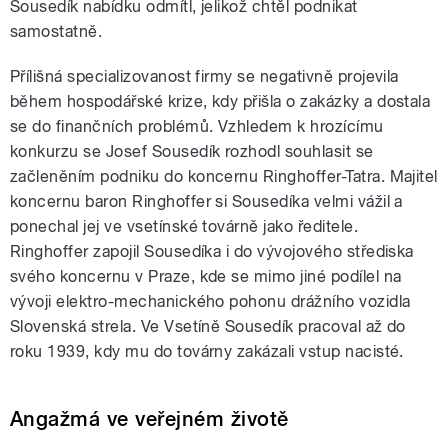
Sousedík nabídku odmítl, jelikož chtěl podnikat
samostatně.
Přílišná specializovanost firmy se negativně projevila
během hospodářské krize, kdy přišla o zakázky a dostala
se do finančních problémů. Vzhledem k hrozícímu
konkurzu se Josef Sousedík rozhodl souhlasit se
začleněním podniku do koncernu Ringhoffer-Tatra. Majitel
koncernu baron Ringhoffer si Sousedíka velmi vážil a
ponechal jej ve vsetínské továrně jako ředitele.
Ringhoffer zapojil Sousedíka i do vývojového střediska
svého koncernu v Praze, kde se mimo jiné podílel na
vývoji elektro-mechanického pohonu drážního vozidla
Slovenská strela. Ve Vsetíně Sousedík pracoval až do
roku 1939, kdy mu do továrny zakázali vstup nacisté.
Angažmá ve veřejném životě