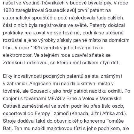
našel ve Vsetíně-Trávníkách v budově bývalé pily. V roce
1920 zaregistroval Sousedík svůj první patent na
automatický spouštěč a poté následovala řada dalších;
část z nich byla registrována ve světě. Patenty dokázal
prakticky realizovat ve své továrně, podnik se utěšeně
rozrůstal a jeho výrobky získaly pevné místo na domácím
trhu. V roce 1925 vyrobili v jeho továrně tisící
elektromotor. Ve stejném roce uzavřel sňatek se
Zdenkou Lodinovou, se kterou měl celkem čtyři děti.
Díky inovativnosti podaných patentů se stal známým i
v zahraničí. Angličané mu nabídli lukrativní místo v
továrně, ale Sousedík jako hrdý patriot nabídku odmítl. Po
spojení s továrnami MEAS v Brně a Velox v Moravské
Ostravě zaměstnával ve svém podniku přes tisíc osob,
exportoval do Evropy i zámoří (Kanada, Jižní Afrika atd.).
Stroje dodával také do obuvnického koncernu Tomáše
Bati. Ten mu nabídl majetkovou fůzi s jeho podnikem, ale