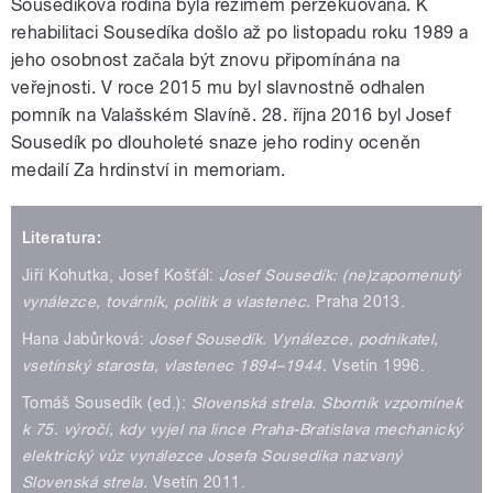
Sousedíkova rodina byla režimem perzekuována. K
rehabilitaci Sousedíka došlo až po listopadu roku 1989 a
jeho osobnost začala být znovu připomínána na
veřejnosti. V roce 2015 mu byl slavnostně odhalen
pomník na Valašském Slavíně. 28. října 2016 byl Josef
Sousedík po dlouholeté snaze jeho rodiny oceněn
medailí Za hrdinství in memoriam.
Literatura:
Jiří Kohutka, Josef Košťál:
Josef Sousedík: (ne)zapomenutý
vynálezce, továrník, politik a vlastenec.
Praha 2013.
Hana Jabůrková:
Josef Sousedík. Vynálezce, podnikatel,
vsetínský starosta, vlastenec 1894–1944.
Vsetín 1996.
Tomáš Sousedík (ed.):
Slovenská strela. Sborník vzpomínek
k 75. výročí, kdy vyjel na lince Praha-Bratislava mechanický
elektrický vůz vynálezce Josefa Sousedíka nazvaný
Slovenská strela.
Vsetín 2011.