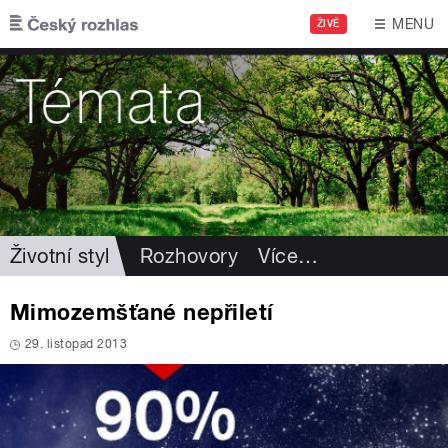
Přejít k hlavnímu obsahu
MENU
ŽIVĚ
Životní styl
Rozhovory
Více
…
Mimozemšťané nepřiletí
29. listopad 2013