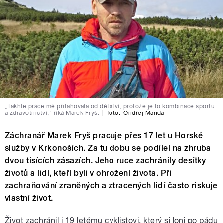
„Takhle práce mě přitahovala od dětství, protože je to kombinace sportu
a zdravotnictví," říká Marek Fryš.
|
foto:
Ondřej Manda
Záchranář Marek Fryš pracuje přes 17 let u Horské
služby v Krkonoších. Za tu dobu se podílel na zhruba
dvou tisících zásazích. Jeho ruce zachránily desítky
životů a lidí, kteří byli v ohrožení života. Při
zachraňování zraněných a ztracených lidí často riskuje
vlastní život.
Život zachránil i 19 letému cyklistovi, který si loni po pádu