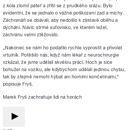
z kola zlomil páteř a zřítil se z prudkého srázu. Bylo
evidentní, že se jednalo o vážné poškození zad a míchy.
Záchranáři se obávali, aby nedošlo k zástavě oběhu a
dýchání. Navíc strmé suťovisko, ve kterém ležel,
záchranu velmi ztěžovalo.
„Nakonec se nám ho podařilo rychle vyprostit a přivolat
vrtulník. Potěšilo nás, když nám lékař z neurochirurgie
vzkázal, že jsme udělali skvělou práci. Hoch je sice
bohužel na vozíku, ale kdybychom udělali jedinou chybu,
tak by zřejmě nemohl hýbat ani horními končetinami,“
popisuje Fryš.
Marek Fryš zachraňuje lidi na horách