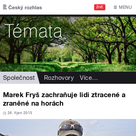
Přejít k hlavnímu obsahu
MENU
ŽIVĚ
Společnost
Rozhovory
Více
…
Marek Fryš zachraňuje lidi ztracené a
zraněné na horách
26. říjen 2015