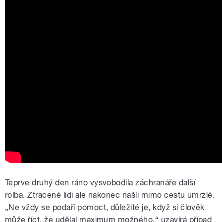
Teprve druhý den ráno vysvobodila záchranáře další
rolba. Ztracené lidi ale nakonec našli mimo cestu umrzlé.
„Ne vždy se podaří pomoct, důležité je, když si člověk
může říct, že udělal maximum možného,“ uzavírá případ