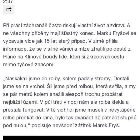
2:37
Při práci záchranáři často riskují vlastní život a zdraví. A
ne všechny příběhy mají šťastný konec. Marku Fryšovi se
vybavuje více jak 15 let starý případ. V zimě přišla
informace, že se v silné vánici a mlze ztratili po cestě z
Pláně na Klínové boudy lidé, kteří si zkracovali cestu
mimo tyčové značení.
„Naskákali jsme do rolby, kolem padaly stromy. Dostali
jsme se na vrchol. Šli jsme před rolbou, která svítila, a my
se pár metrů kolem snažili alespoň trochu propátrat
nejbližší území. V půl třetí v noci nám ale rolba klekla a
přestala fungovat. V té vichřici jsme museli v nevytápěné
rolbě přečkat do rána, bylo tak dvanáct až patnáct stupňů
pod nulou,“ popisuje nevšední zážitek Marek Fryš.