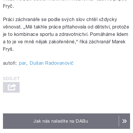
Fryč.
Práci záchranáře se podle svých slov chtěl vždycky
věnovat. „Mě takhle práce přitahovala od dětství, protože
je to kombinace sportu a zdravotnictví. Pomáháme lidem
a to je ve mně nějak zakořeněné,“ říká záchranář Marek
Fryš.
autoři:
par
,
Dušan Radovanovič
Jak nás naladíte na DABu