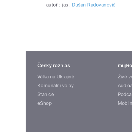
autoři:
jas
,
Dušan Radovanovič
Český rozhlas
mujRo
Válka na Ukrajině
Živé v
Komunální volby
Audioa
Stanice
Podca
eShop
Mobiln