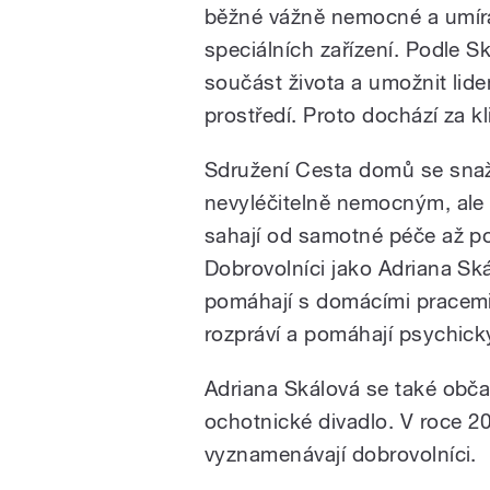
běžné vážně nemocné a umírají
speciálních zařízení. Podle Sk
součást života a umožnit li
prostředí. Proto dochází za k
Sdružení Cesta domů se snaž
nevyléčitelně nemocným, ale 
sahají od samotné péče až p
Dobrovolníci jako Adriana Sk
pomáhají s domácími pracemi
rozpráví a pomáhají psychick
Adriana Skálová se také obč
ochotnické divadlo. V roce 2
vyznamenávají dobrovolníci.