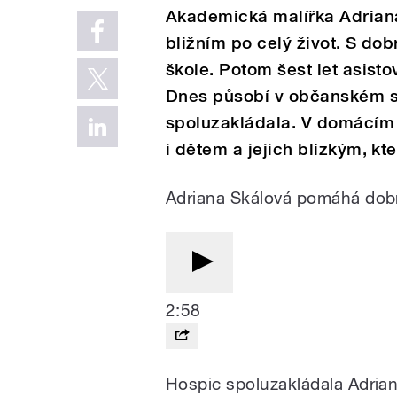
Akademická malířka Adrian
bližním po celý život. S dob
škole. Potom šest let asisto
Dnes působí v občanském s
spoluzakládala. V domácím
i dětem a jejich blízkým, kte
Adriana Skálová pomáhá dobr
2:58
Hospic spoluzakládala Adrian