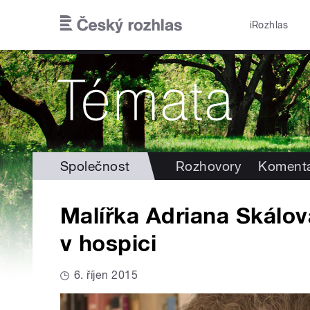
Přejít k hlavnímu obsahu
iRozhlas
Společnost
Rozhovory
Koment
Malířka Adriana Skálo
v hospici
6. říjen 2015