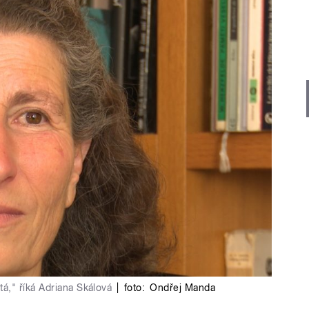
tá," říká Adriana Skálová
|
foto:
Ondřej Manda