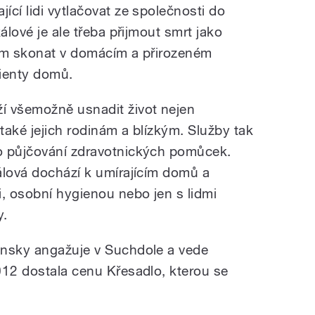
cí lidi vytlačovat ze společnosti do
álové je ale třeba přijmout smrt jako
dem skonat v domácím a přirozeném
lienty domů.
í všemožně usnadit život nejen
také jejich rodinám a blízkým. Služby tak
o půjčování zdravotnických pomůcek.
álová dochází k umírajícím domů a
, osobní hygienou nebo jen s lidmi
y.
ansky angažuje v Suchdole a vede
012 dostala cenu Křesadlo, kterou se