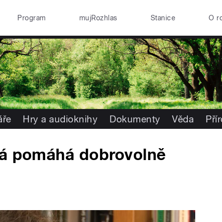
Program
mujRozhlas
Stanice
O r
áře
Hry a audioknihy
Dokumenty
Věda
Pří
vá pomáhá dobrovolně