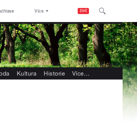
ozhlase
Více
ŽIVĚ
roda
Kultura
Historie
Více
…