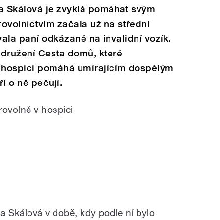
a Skálová je zvyklá pomáhat svým
rovolnictvím začala už na střední
vala paní odkázané na invalidní vozík.
družení Cesta domů, které
 hospici pomáhá umírajícím dospělým
ří o ně pečují.
ovolně v hospici
a Skálová v době, kdy podle ní bylo