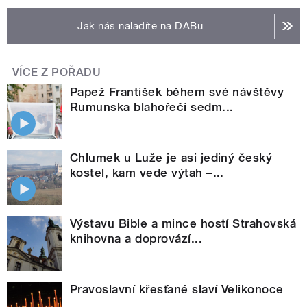
Jak nás naladíte na DABu
VÍCE Z POŘADU
Papež František během své návštěvy
Rumunska blahořečí sedm...
Chlumek u Luže je asi jediný český
kostel, kam vede výtah –...
Výstavu Bible a mince hostí Strahovská
knihovna a doprovází...
Pravoslavní křesťané slaví Velikonoce