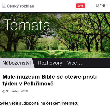
Přejít k hlavnímu obsahu
MENU
ŽIVĚ
Náboženství
Rozhovory
Více
…
Malé muzeum Bible se otevře příští
týden v Pelhřimově
30. leden 2016
Největší audioportál na českém internetu