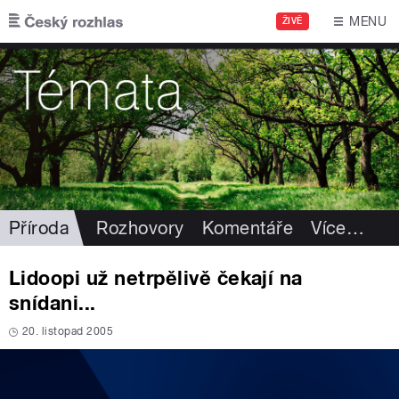
Přejít k hlavnímu obsahu
MENU
ŽIVĚ
Příroda
Rozhovory
Komentáře
Více
…
Lidoopi už netrpělivě čekají na
snídani...
20. listopad 2005