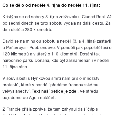
Co se dělo od neděle 4. října do neděle 11. října:
Kristýna se od soboty 3. října zdržovala u Ciudad Real. Až
po sedmi dnech se tuto sobotu vydala na další cestu. Za
den uletěla 280 kilometrů.
David se na minulou sobotu a neděli (3. a 4. října) zastavil
u Peńarroya - Pueblonuevo. V pondělí pak popoletěl asi o
120 kilometrů a v úterý o 110 kilometrů. Dosáhl tak
národního parku Doňana, kde byl zaznamenán i v neděli
11. října ráno.
V souvislosti s Hynkovou smrtí nám přišlo množství
protestů, které v pondělí předáme francouzskému
velvyslanectví.
Text naší petice je zde
. Ve středu
odjedeme do Agen natáčet.
Z Francie přišla zpráva, že tam zahynul další čáp s