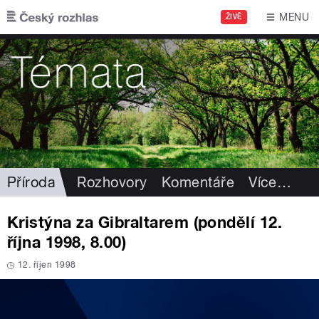
Přejít k hlavnímu obsahu
MENU
ŽIVĚ
Příroda
Rozhovory
Komentáře
Více
…
Kristýna za Gibraltarem (pondělí 12.
října 1998, 8.00)
12. říjen 1998