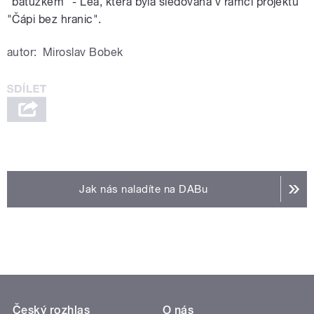
"batůžkem" - Lea, která byla sledována v rámci projektu
"Čápi bez hranic".
autor:
Miroslav Bobek
Jak nás naladíte na DABu
Český rozhlas
O nás