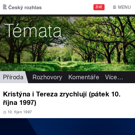
Přejít k hlavnímu obsahu
MENU
ŽIVĚ
Příroda
Rozhovory
Komentáře
Více
…
Kristýna i Tereza zrychlují (pátek 10.
října 1997)
10. říjen 1997