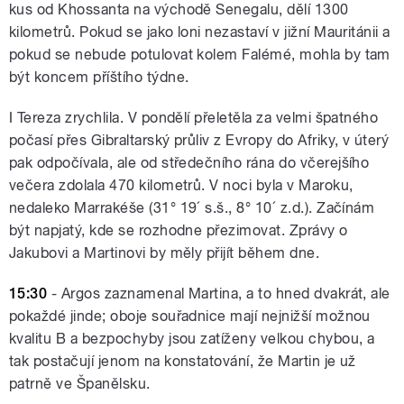
kus od Khossanta na východě Senegalu, dělí 1300
kilometrů. Pokud se jako loni nezastaví v jižní Mauritánii a
pokud se nebude potulovat kolem Falémé, mohla by tam
být koncem příštího týdne.
I Tereza zrychlila. V pondělí přeletěla za velmi špatného
počasí přes Gibraltarský průliv z Evropy do Afriky, v úterý
pak odpočívala, ale od středečního rána do včerejšího
večera zdolala 470 kilometrů. V noci byla v Maroku,
nedaleko Marrakéše (31° 19´ s.š., 8° 10´ z.d.). Začínám
být napjatý, kde se rozhodne přezimovat. Zprávy o
Jakubovi a Martinovi by měly přijít během dne.
15:30
- Argos zaznamenal Martina, a to hned dvakrát, ale
pokaždé jinde; oboje souřadnice mají nejnižší možnou
kvalitu B a bezpochyby jsou zatíženy velkou chybou, a
tak postačují jenom na konstatování, že Martin je už
patrně ve Španělsku.