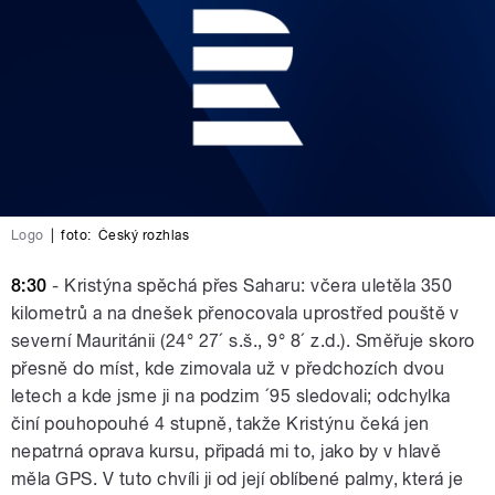
Logo
|
foto:
Český rozhlas
8:30
- Kristýna spěchá přes Saharu: včera uletěla 350
kilometrů a na dnešek přenocovala uprostřed pouště v
severní Mauritánii (24° 27´ s.š., 9° 8´ z.d.). Směřuje skoro
přesně do míst, kde zimovala už v předchozích dvou
letech a kde jsme ji na podzim ´95 sledovali; odchylka
činí pouhopouhé 4 stupně, takže Kristýnu čeká jen
nepatrná oprava kursu, připadá mi to, jako by v hlavě
měla GPS. V tuto chvíli ji od její oblíbené palmy, která je