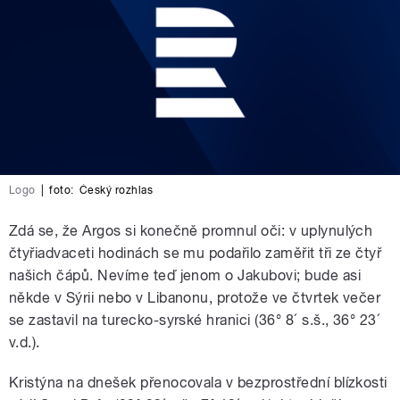
Logo
|
foto:
Český rozhlas
Zdá se, že Argos si konečně promnul oči: v uplynulých
čtyřiadvaceti hodinách se mu podařilo zaměřit tři ze čtyř
našich čápů. Nevíme teď jenom o Jakubovi; bude asi
někde v Sýrii nebo v Libanonu, protože ve čtvrtek večer
se zastavil na turecko-syrské hranici (36° 8´ s.š., 36° 23´
v.d.).
Kristýna na dnešek přenocovala v bezprostřední blízkosti