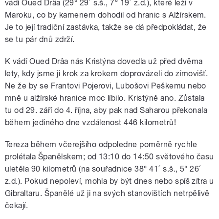
vádí Oued Drâa (29° 29´ s.š., 7° 19´ z.d.), které leží v
Maroku, co by kamenem dohodil od hranic s Alžírskem.
Je to její tradiční zastávka, takže se dá předpokládat, že
se tu pár dnů zdrží.
K vádí Oued Drâa nás Kristýna dovedla už před dvěma
lety, kdy jsme ji krok za krokem doprovázeli do zimovišť.
Ne že by se Frantovi Pojerovi, Lubošovi Peškemu nebo
mně u alžírské hranice moc líbilo. Kristýně ano. Zůstala
tu od 29. září do 4. října, aby pak nad Saharou překonala
během jediného dne vzdálenost 446 kilometrů!
Tereza během včerejšího odpoledne poměrně rychle
prolétala Španělskem; od 13:10 do 14:50 světového času
uletěla 90 kilometrů (na souřadnice 38° 41´ s.š., 5° 26´
z.d.). Pokud nepoleví, mohla by být dnes nebo spíš zítra u
Gibraltaru. Španělé už ji na svých stanovištích netrpělivě
čekají.