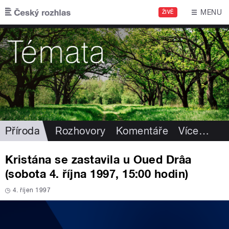
Přejít k hlavnímu obsahu
MENU
ŽIVĚ
Příroda
Rozhovory
Komentáře
Více
…
Kristána se zastavila u Oued Drâa
(sobota 4. října 1997, 15:00 hodin)
4. říjen 1997