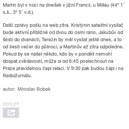
Martin byl v noci na dnešek v jižní Francii, u Millau (44° 1´
s.š., 3° 5´ v.d.).
Další zprávy pošlu na web zítra. Kristýnin satelitní vysílač
bude aktivní přibližně od dvou do osmi ráno, Jakubův od
šesti do dvanácti, Terezin by měl vysílat ještě dnes, a to
od šesti večer do půlnoci, a Martinův až zítra odpoledne.
Pokud by se našel někdo, kdo by v pondělí nemohl
dospat zvědavostí, může si od 6:45 poslechnout na
Praze pravidelnou čapí relaci. V 9:30 pak budou čápi i na
Radiožurnálu.
autor:
Miroslav Bobek