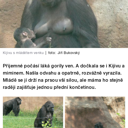
Kijivu s mládětem venku
|
foto:
Jiří Bukovský
Přijemné počásí láká gorily ven. A dočkala se i Kijivu a
miminem. Našla odvahu a opatrně, rozvážně vyrazila.
Mládě se jí drží na prsou vší silou, ale máma ho stejně
raději zajišťuje jednou přední končetinou.