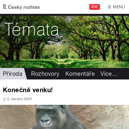
Přejít k hlavnímu obsahu
MENU
ŽIVĚ
Příroda
Rozhovory
Komentáře
Více
…
Konečně venku!
5. červen 2007