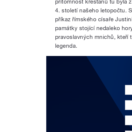
přítomnost křesťanů tu byla 
4. století našeho letopočtu.
příkaz římského císaře Justiniá
památky stojící nedaleko hory
pravoslavných mnichů, kteří tu
legenda.