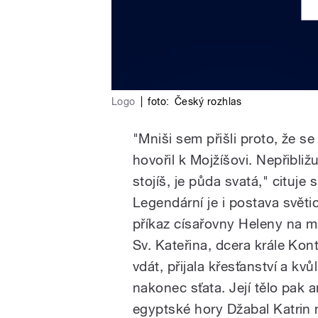
Logo
|
foto:
Český rozhlas
"Mniši sem přišli proto, že se
hovořil k Mojžíšovi. Nepřibliž
stojíš, je půda svatá," cituje
Legendární je i postava světic
příkaz císařovny Heleny na m
Sv. Kateřina, dcera krále Kon
vdát, přijala křesťanství a kv
nakonec sťata. Její tělo pak 
egyptské hory Džabal Katrin n