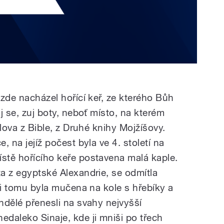
 zde nacházel hořící keř, ze kterého Bůh
uj se, zuj boty, neboť místo, na kterém
 slova z Bible, z Druhé knihy Mojžíšovy.
e, na jejíž počest byla ve 4. století na
ístě hořícího keře postavena malá kaple.
ta z egyptské Alexandrie, se odmítla
ůli tomu byla mučena na kole s hřebíky a
andělé přenesli na svahy nejvyšší
edaleko Sinaje, kde ji mniši po třech