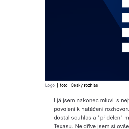
Logo
|
foto:
Český rozhlas
I já jsem nakonec mluvil s n
povolení k natáčení rozhovo
dostal souhlas a "přidělen"
Texasu. Nejdříve jsem si ov