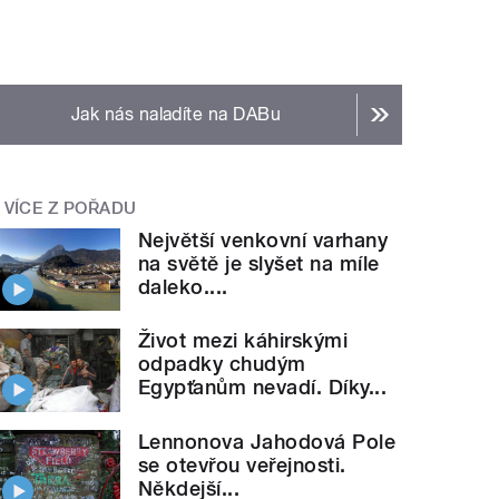
Jak nás naladíte na DABu
VÍCE Z POŘADU
Největší venkovní varhany
na světě je slyšet na míle
daleko....
Život mezi káhirskými
odpadky chudým
Egypťanům nevadí. Díky...
Lennonova Jahodová Pole
se otevřou veřejnosti.
Někdejší...