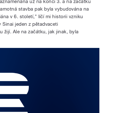
zaznamenána už na konci 3. a na začátku
 Samotná stavba pak byla vybudována na
na v 6. století," líčí mi historii vzniku
 Sinai jeden z pětadvaceti
 žijí. Ale na začátku, jak jinak, byla