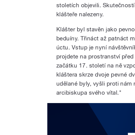
stoletích objevili. Skutečností 
klášteře nalezeny.
Klášter byl stavěn jako pevno
beduíny. Třináct až patnáct 
úctu. Vstup je nyní návštěvn
projdete na prostranství pře
začátku 17. století na ně vz
kláštera skrze dvoje pevné dv
udělané byly, vyšli proti nám
arcibiskupa svého vítal."