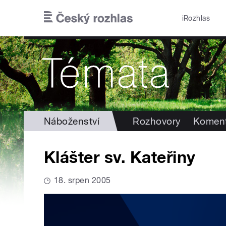
Přejít k hlavnímu obsahu
iRozhlas
Náboženství
Rozhovory
Koment
Klášter sv. Kateřiny
18. srpen 2005