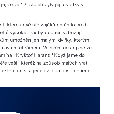
je, že ve 12. století byly její ostatky v
st, kterou dvě stě vojáků chránilo před
metrů vysoké hradby dodnes vzbuzují
íkům umožněn jen malými dvířky, kterými
d hlavním chrámem. Ve svém cestopise ze
pomíná i Kryštof Harant: "Když jsme do
éře vešli, kteréž na způsob malých vrat
 někteří mniši a jeden z nich nás jménem