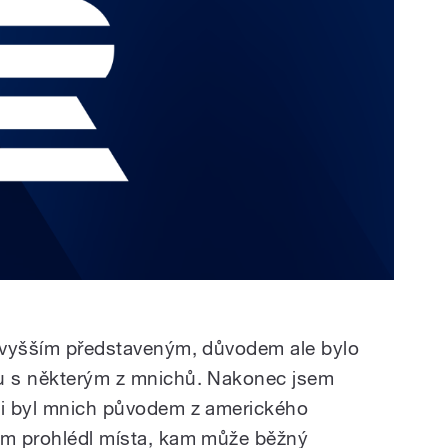
ejvyšším představeným, důvodem ale bylo
ru s některým z mnichů. Nakonec jsem
 mi byl mnich původem z amerického
šem prohlédl místa, kam může běžný