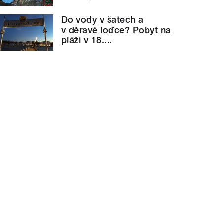
Do vody v šatech a
v děravé loďce? Pobyt na
pláži v 18....