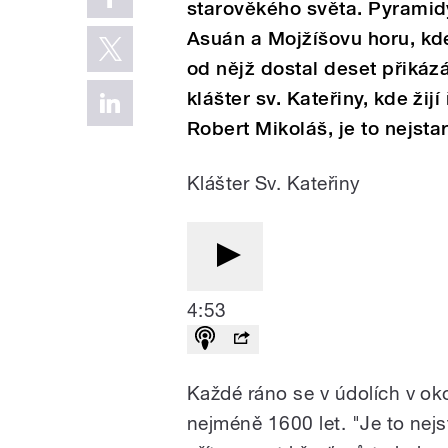
starověkého světa. Pyramidy 
Asuán a Mojžíšovu horu, kde
od nějž dostal deset přikáz
klášter sv. Kateřiny, kde žij
Robert Mikoláš, je to nejsta
Klášter Sv. Kateřiny
4:53
Každé ráno se v údolích v oko
nejméně 1600 let. "Je to nejs