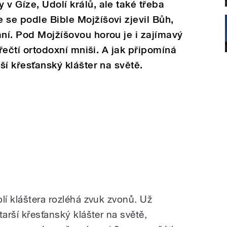
v Gíze, Údolí králů, ale také třeba
 se podle Bible Mojžíšovi zjevil Bůh,
ání. Pod Mojžíšovou horou je i zajímavý
í řečtí ortodoxní mniši. A jak připomíná
rší křesťanský klášter na světě.
lí kláštera rozléhá zvuk zvonů. Už
tarší křesťanský klášter na světě,