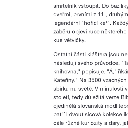
smrtelník vstoupit. Do bazil
dveřmi, prvními z 11., druhými
legendární "hořící keř". Každý
záběru objeví ruce některého
kus větvičky.
Ostatní části kláštera jsou n
následuji svého průvodce. "Ta
knihovna," popisuje. "Á," řík
Kateřiny." Na 3500 vzácných 
sbírka na světě. V minulosti v
století, tedy důležitá verze B
ojedinělá slovanská modlite
patří i dvoutisícová kolekce ik
dále různé kuriozity a dary, 