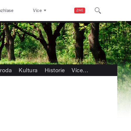
ozhlase
Více
ŽIVĚ
íroda
Kultura
Historie
Více
…