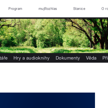
Program
mujRozhlas
Stanice
O r
áře
Hry a audioknihy
Dokumenty
Věda
Př