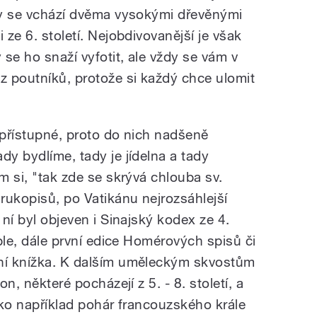
iky se vchází dvěma vysokými dřevěnými
 ze 6. století. Nejobdivovanější je však
 se ho snaží vyfotit, ale vždy se vám v
 z poutníků, protože si každý chce ulomit
epřístupné, proto do nich nadšeně
dy bydlíme, tady je jídelna a tady
ám si, "tak zde se skrývá chlouba sv.
rukopisů, po Vatikánu nejrozsáhlejší
 ní byl objeven i Sinajský kodex ze 4.
ible, dále první edice Homérových spisů či
bní knížka. K dalším uměleckým skvostům
on, některé pocházejí z 5. - 8. století, a
jako například pohár francouzského krále